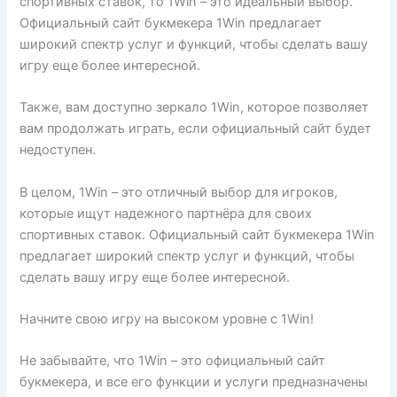
спортивных ставок, то 1Win – это идеальный выбор.
Официальный сайт букмекера 1Win предлагает
широкий спектр услуг и функций, чтобы сделать вашу
игру еще более интересной.
Также, вам доступно зеркало 1Win, которое позволяет
вам продолжать играть, если официальный сайт будет
недоступен.
В целом, 1Win – это отличный выбор для игроков,
которые ищут надежного партнёра для своих
спортивных ставок. Официальный сайт букмекера 1Win
предлагает широкий спектр услуг и функций, чтобы
сделать вашу игру еще более интересной.
Начните свою игру на высоком уровне с 1Win!
Не забывайте, что 1Win – это официальный сайт
букмекера, и все его функции и услуги предназначены