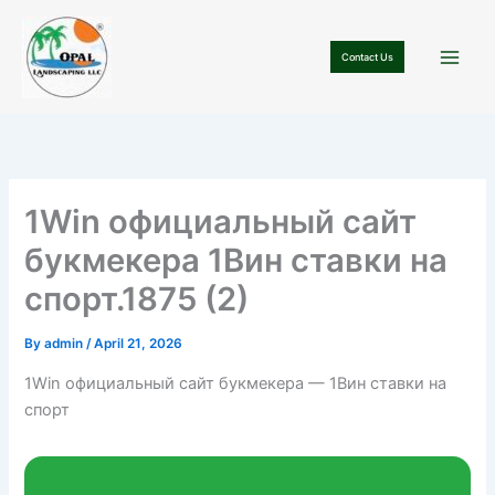
Skip
to
Contact Us
content
1Win официальный сайт
букмекера 1Вин ставки на
спорт.1875 (2)
By
admin
/
April 21, 2026
1Win официальный сайт букмекера — 1Вин ставки на
спорт