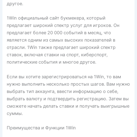
другое.
1Win официальный сайт букмекера, который
предлагает широкий спектр услуг для игроков. Он
предлагает более 20 000 событий в месяц, что
является одним из самых высоких показателей в
отрасли. 1Win также предлагает широкий спектр
ставок, включая ставки на спорт, киберспорт,
политические события и многое другое.
Если вы хотите зарегистрироваться на 1Win, то вам
нужно выполнить несколько простых шагов. Вам нужно
выбрать тип аккаунта, ввести информацию о себе,
выбрать валюту и подтвердить регистрацию. Затем вы
сможете начать делать ставки и получать выигрышные
суммы.
Преимущества и Функции 1Win