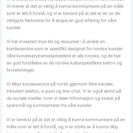
Vi mener at det er viktig å kunne kommunisere på en måte
som er lett å forstå, og vi er bevisst på at det er en av de
viktigste faktorene for å skape en god erfaring for våre
kunder.
Vi har investert mye tid og ressurser i å utvikle en
kundeservice som er spesifikt designet for norske kunder.
Våre kundeservicemedarbeidere er alle norske, og de har
en god forståelse av de norske kulturspesifikke behov og
forventninger.
Vi tilbyr kundeservice på norsk gjennom flere kanaler,
inkludert telefon, e-post og live-chat. Vi er også aktivt på
de sociale medier, hvor vi deler informasjon og svarer på
spørsmål og kommentarer fra våre kunder.
Vi er bevisst på at det er viktig å kunne kommunisere på en
måte som er lett å forstå, og vi er stolte av å kunne tilby