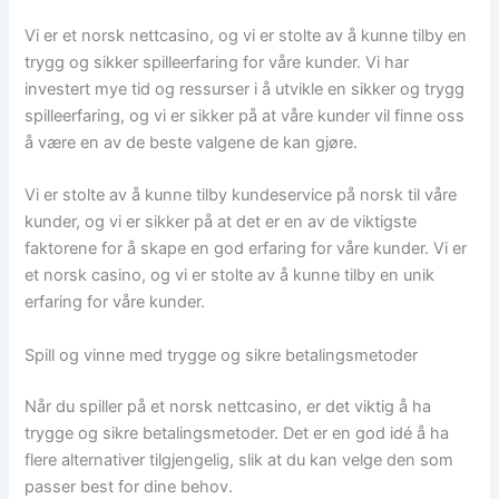
Vi er et norsk nettcasino, og vi er stolte av å kunne tilby en
trygg og sikker spilleerfaring for våre kunder. Vi har
investert mye tid og ressurser i å utvikle en sikker og trygg
spilleerfaring, og vi er sikker på at våre kunder vil finne oss
å være en av de beste valgene de kan gjøre.
Vi er stolte av å kunne tilby kundeservice på norsk til våre
kunder, og vi er sikker på at det er en av de viktigste
faktorene for å skape en god erfaring for våre kunder. Vi er
et norsk casino, og vi er stolte av å kunne tilby en unik
erfaring for våre kunder.
Spill og vinne med trygge og sikre betalingsmetoder
Når du spiller på et norsk nettcasino, er det viktig å ha
trygge og sikre betalingsmetoder. Det er en god idé å ha
flere alternativer tilgjengelig, slik at du kan velge den som
passer best for dine behov.