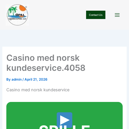
Skip
to
Contact Us
content
Casino med norsk
kundeservice.4058
By
admin
/
April 21, 2026
Casino med norsk kundeservice