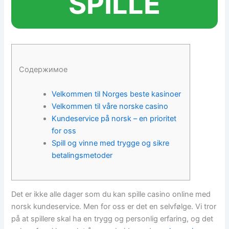
SPILLE
Содержимое
Velkommen til Norges beste kasinoer
Velkommen til våre norske casino
Kundeservice på norsk – en prioritet
for oss
Spill og vinne med trygge og sikre
betalingsmetoder
Det er ikke alle dager som du kan spille casino online med
norsk kundeservice. Men for oss er det en selvfølge. Vi tror
på at spillere skal ha en trygg og personlig erfaring, og det