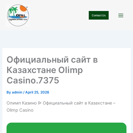
Skip
to
Contact Us
content
Официальный сайт в
Казахстане Olimp
Casino.7375
By
admin
/
April 25, 2026
Олимп Казино ᐉ Официальный сайт в Казахстане –
Olimp Casino