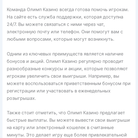
Команда Олимп Казино всегда готова помочь игрокам.
На сайте есть служба поддержки, которая доступна
24/7. Вы можете связаться с ними через чат,
электронную почту или телефон. Они помогут вам с
любыми вопросами, которые могут возникнуть.
Одним из ключевых преимуществ является наличие
бонусов и акций. Олимп Казино регулярно проводит
разнообразные конкурсы и акции, которые позволяют
игрокам увеличить свои выигрыши. Например, вы
можете воспользоваться приветственным бонусом при
регистрации или участвовать в еженедельных
розыгрышах.
Также стоит отметить, что Олимп Казино предлагает
быстрые выплаты. Вы можете вывести свои выигрыши
на карту или электронный кошелек в считанные
минуты. Это делает игру еще более привлекательной