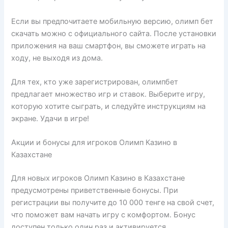
Если вы предпочитаете мобильную версию, олимп бет
скачать можно с официального сайта. После установки
приложения на ваш смартфон, вы сможете играть на
ходу, не выходя из дома.
Для тех, кто уже зарегистрирован, олимпбет
предлагает множество игр и ставок. Выберите игру,
которую хотите сыграть, и следуйте инструкциям на
экране. Удачи в игре!
Акции и бонусы для игроков Олимп Казино в
Казахстане
Для новых игроков Олимп Казино в Казахстане
предусмотрены приветственные бонусы. При
регистрации вы получите до 10 000 тенге на свой счет,
что поможет вам начать игру с комфортом. Бонус
доступен только один раз и активируется