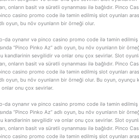
arı, onların basit və sürətli oynanması ilə bağlıdır. Pinco Ca
pinco casino promo code ilə təmin edilmiş slot oyunları ara
lı oyun, bu növ oyunların bir örneği olur.
o-da oynanır və pinco casino promo code ilə təmin edilmiş 
sında “Pinco Pinko Az” adlı oyun, bu növ oyunların bir örneğ
 kəndlərinin sevgilidir və onlar onu çox sevirlər. Slot oyunl
arı, onların basit və sürətli oynanması ilə bağlıdır. Pinco Ca
pinco casino promo code ilə təmin edilmiş slot oyunları ara
lı oyun, bu növ oyunların bir örneği olur. Bu oyun, oyunçu 
ə onlar onu çox sevirlər.
o-da oynanır və pinco casino promo code ilə təmin edilmiş 
sında “Pinco Pinko Az” adlı oyun, bu növ oyunların bir örneğ
 kəndlərinin sevgilidir və onlar onu çox sevirlər. Slot oyunl
arı, onların basit və sürətli oynanması ilə bağlıdır. Pinco Ca
pinco casino promo code ilə təmin edilmiş slot oyunları ara