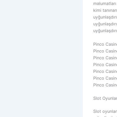
məlumatları
kimi tanına
uyğunlaşdır
uyğunlaşdır
uyğunlaşdırı
Pinco Casin
Pinco Casin
Pinco Casin
Pinco Casin
Pinco Casin
Pinco Casin
Pinco Casin
Slot Oyunlar
Slot oyunlar