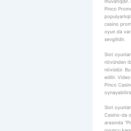
müvafiqdir.
Pinco Promo 
populyarlıql
casino promo
oyun da var
sevgilidir.
Slot oyunlar
növündən iba
növüdür. Bu
edilir. Vid
Pinco Casin
oynayabilirs
Slot oyunlar
Casino-da o
arasında “Pi
oyunçu kəndl