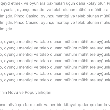
 qeyd etmək və oyunlara baxmaları üçün daha kolay olur. 
n oyunlar, oyunçu məntiqi və tələb olunan mühüm mühitlərə
ılmışdır. Pinco Casino, oyunçu məntiqi və tələb olunan müh
ılmışdır. Pinco Casino, oyunçu məntiqi və tələb olunan müh
lmışdır.
o, oyunçu məntiqi və tələb olunan mühüm mühitlərə uyğunlaş
o, oyunçu məntiqi və tələb olunan mühüm mühitlərə uyğunlaş
o, oyunçu məntiqi və tələb olunan mühüm mühitlərə uyğunlaş
o, oyunçu məntiqi və tələb olunan mühüm mühitlərə uyğunlaş
o, oyunçu məntiqi və tələb olunan mühüm mühitlərə uyğunlaş
o, oyunçu məntiqi və tələb olunan mühüm mühitlərə uyğunlaş
o, oyunçu məntiqi və tələb olunan mühüm mühitlərə uyğunlaş
ının Növü və Populyarlıqları
ının növü çoxfərqələdir və her biri kifayət qədər çoxluqda v