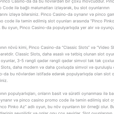
 Pinco Casino-da da bu növlərdən bir çoxu mövcuddur. Pin
Code ilə bağlı məlumatları izləyərək, bu slot oyunlarının
arını izləyə bilərsiniz. Pinco Casino-da oynanır və pinco g
 code ilə təmin edilmiş slot oyunları arasında “Pinco Pinko
. Bu oyun, Pinco Casino-da populyarlıqda yer alır və oyunçu
ının növü kimi, Pinco Casino-da “Classic Slots” və “Video S
rətdir. Classic Slots, daha əsaslı və tətbiq olunan slot oyun
 oyunlar, 3-5 rəngli qədər rəngli qədər simvol tək tək çoxl
eo Slots, daha modern və daha çoxluqda simvol və quruluşlu 
o-da bu növlərdən istifadə edərək populyarlıqda olan slot o
iniz.
ının populyarlıqları, onların basit və sürətli oynanması ilə ba
ynanır və pinco casino promo code ilə təmin edilmiş slot o
nco Pinko Az” adlı oyun, bu növ oyunların bir örneği olur. B
ərinin sevgilidir və onlar onu çox sevirlər. Slot oyunlarının