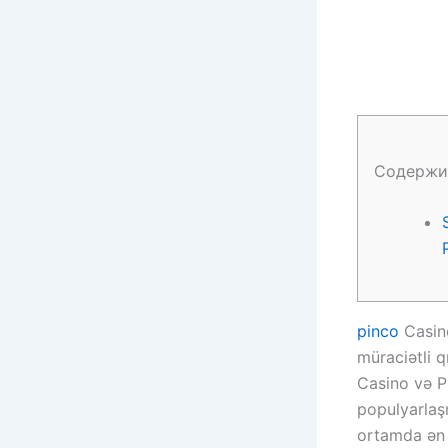
Содержи
pinco
Casino
müraciətli q
Casino və P
populyarlaşm
ortamda ən y