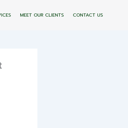
VICES
MEET OUR CLIENTS
CONTACT US
t