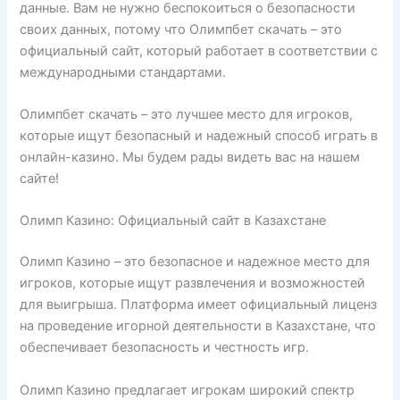
данные. Вам не нужно беспокоиться о безопасности
своих данных, потому что Олимпбет скачать – это
официальный сайт, который работает в соответствии с
международными стандартами.
Олимпбет скачать – это лучшее место для игроков,
которые ищут безопасный и надежный способ играть в
онлайн-казино. Мы будем рады видеть вас на нашем
сайте!
Олимп Казино: Официальный сайт в Казахстане
Олимп Казино – это безопасное и надежное место для
игроков, которые ищут развлечения и возможностей
для выигрыша. Платформа имеет официальный лиценз
на проведение игорной деятельности в Казахстане, что
обеспечивает безопасность и честность игр.
Олимп Казино предлагает игрокам широкий спектр