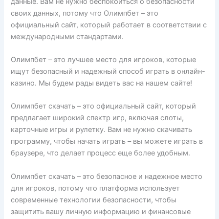
данные. Вам не нужно беспокоиться о безопасности
своих данных, потому что Олимпбет – это
официальный сайт, который работает в соответствии с
международными стандартами.
Олимпбет – это лучшее место для игроков, которые
ищут безопасный и надежный способ играть в онлайн-
казино. Мы будем рады видеть вас на нашем сайте!
Олимпбет скачать – это официальный сайт, который
предлагает широкий спектр игр, включая слоты,
карточные игры и рулетку. Вам не нужно скачивать
программу, чтобы начать играть – вы можете играть в
браузере, что делает процесс еще более удобным.
Олимпбет скачать – это безопасное и надежное место
для игроков, потому что платформа использует
современные технологии безопасности, чтобы
защитить вашу личную информацию и финансовые