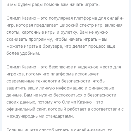
и мы будем рады помочь вам начать играть.
Олимп Казино – это популярная платформа для онлайн-
игр, которая предлагает широкий спектр игр, включая
слоты, карточные игры и рулетку. Вам не нужно
скачивать программу, чтобы начать играть – вы
можете играть в браузере, что делает процесс еще
более удобным.
Олимп Казино – это безопасное и надежное место для
игроков, потому что платформа использует
современные технологии безопасности, чтобы
защитить вашу личную информацию и финансовые
данные. Вам не нужно беспокоиться о безопасности
своих данных, потому что Олимп Казино – это
официальный сайт, который работает в соответствии с
международными стандартами.
Если вы ищете способ играть в онлайн-казино, то