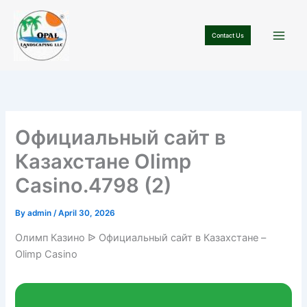
Skip
to
Contact Us
content
Официальный сайт в
Казахстане Olimp
Casino.4798 (2)
By
admin
/
April 30, 2026
Олимп Казино ᐉ Официальный сайт в Казахстане –
Olimp Casino