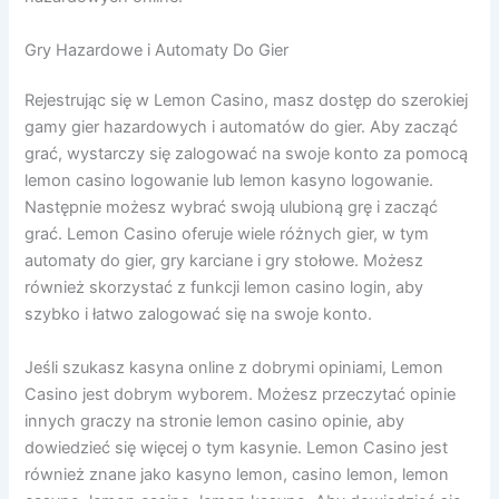
Gry Hazardowe i Automaty Do Gier
Rejestrując się w Lemon Casino, masz dostęp do szerokiej
gamy gier hazardowych i automatów do gier. Aby zacząć
grać, wystarczy się zalogować na swoje konto za pomocą
lemon casino logowanie lub lemon kasyno logowanie.
Następnie możesz wybrać swoją ulubioną grę i zacząć
grać. Lemon Casino oferuje wiele różnych gier, w tym
automaty do gier, gry karciane i gry stołowe. Możesz
również skorzystać z funkcji lemon casino login, aby
szybko i łatwo zalogować się na swoje konto.
Jeśli szukasz kasyna online z dobrymi opiniami, Lemon
Casino jest dobrym wyborem. Możesz przeczytać opinie
innych graczy na stronie lemon casino opinie, aby
dowiedzieć się więcej o tym kasynie. Lemon Casino jest
również znane jako kasyno lemon, casino lemon, lemon