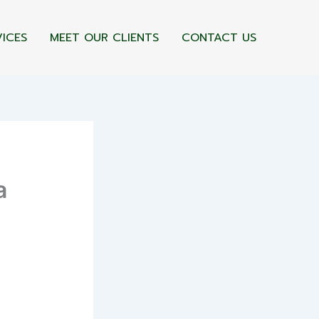
VICES
MEET OUR CLIENTS
CONTACT US
a