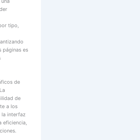
 una
der
por tipo,
rantizando
s páginas es
s
áficos de
 La
ilidad de
te a los
 la interfaz
eficiencia,
ciones.