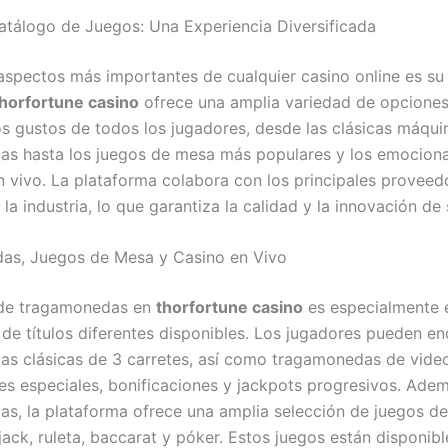
atálogo de Juegos: Una Experiencia Diversificada
aspectos más importantes de cualquier casino online es su
thorfortune casino
ofrece una amplia variedad de opciones
los gustos de todos los jugadores, desde las clásicas máqui
s hasta los juegos de mesa más populares y los emocion
n vivo. La plataforma colabora con los principales proveed
la industria, lo que garantiza la calidad y la innovación de
as, Juegos de Mesa y Casino en Vivo
 de tragamonedas en
thorfortune casino
es especialmente 
 de títulos diferentes disponibles. Los jugadores pueden en
s clásicas de 3 carretes, así como tragamonedas de vid
es especiales, bonificaciones y jackpots progresivos. Adem
s, la plataforma ofrece una amplia selección de juegos d
ack, ruleta, baccarat y póker. Estos juegos están disponibl