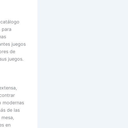
 catálogo
 para
nas
antes juegos
ores de
 sus juegos.
extensa,
contrar
eo modernas
ás de las
e mesa,
es en