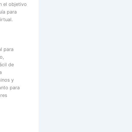
 el objetivo
uía para
rtual.
al para
o,
ácil de
a
minos y
anto para
ores