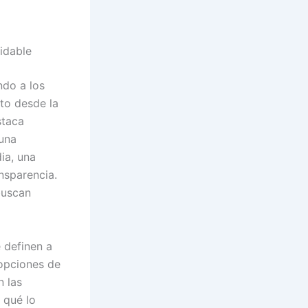
vidable
ndo a los
to desde la
staca
una
ia, una
nsparencia.
buscan
 definen a
 opciones de
n las
 qué lo