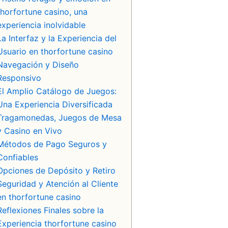
thorfortune casino, una
experiencia inolvidable
La Interfaz y la Experiencia del
Usuario en thorfortune casino
Navegación y Diseño
Responsivo
El Amplio Catálogo de Juegos:
Una Experiencia Diversificada
Tragamonedas, Juegos de Mesa
y Casino en Vivo
Métodos de Pago Seguros y
Confiables
Opciones de Depósito y Retiro
Seguridad y Atención al Cliente
en thorfortune casino
Reflexiones Finales sobre la
Experiencia thorfortune casino