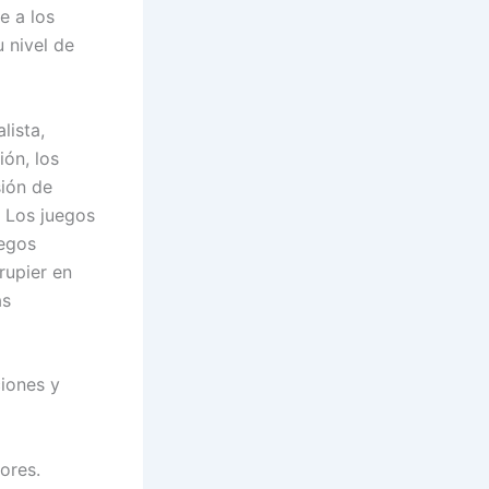
e a los
 nivel de
lista,
ión, los
sión de
. Los juegos
uegos
rupier en
ás
ciones y
ores.