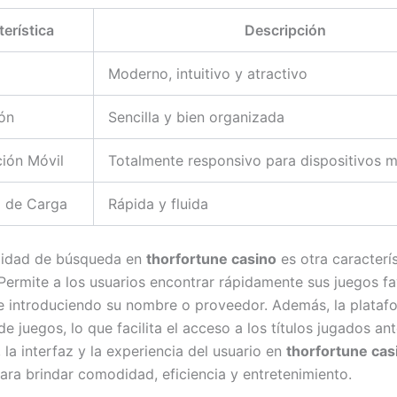
erística
Descripción
Moderno, intuitivo y atractivo
ón
Sencilla y bien organizada
ión Móvil
Totalmente responsivo para dispositivos m
d de Carga
Rápida y fluida
lidad de búsqueda en
thorfortune casino
es otra caracterís
Permite a los usuarios encontrar rápidamente sus juegos fa
 introduciendo su nombre o proveedor. Además, la plataf
 de juegos, lo que facilita el acceso a los títulos jugados an
la interfaz y la experiencia del usuario en
thorfortune cas
ara brindar comodidad, eficiencia y entretenimiento.