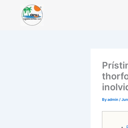
Skip
to
content
Príst
thorf
inolvi
By
admin
/
Jun