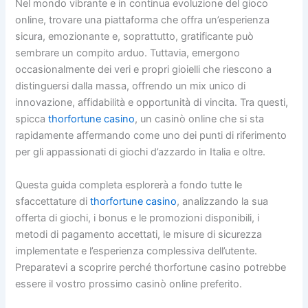
Nel mondo vibrante e in continua evoluzione del gioco
online, trovare una piattaforma che offra un’esperienza
sicura, emozionante e, soprattutto, gratificante può
sembrare un compito arduo. Tuttavia, emergono
occasionalmente dei veri e propri gioielli che riescono a
distinguersi dalla massa, offrendo un mix unico di
innovazione, affidabilità e opportunità di vincita. Tra questi,
spicca
thorfortune casino
, un casinò online che si sta
rapidamente affermando come uno dei punti di riferimento
per gli appassionati di giochi d’azzardo in Italia e oltre.
Questa guida completa esplorerà a fondo tutte le
sfaccettature di
thorfortune casino
, analizzando la sua
offerta di giochi, i bonus e le promozioni disponibili, i
metodi di pagamento accettati, le misure di sicurezza
implementate e l’esperienza complessiva dell’utente.
Preparatevi a scoprire perché thorfortune casino potrebbe
essere il vostro prossimo casinò online preferito.