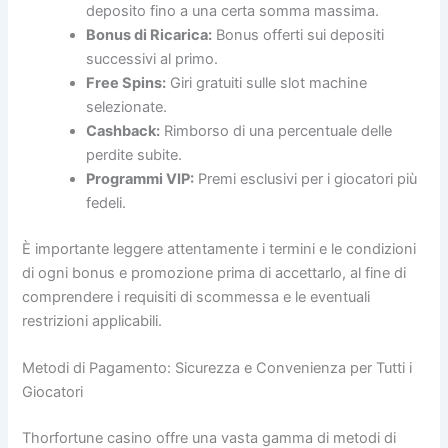
deposito fino a una certa somma massima.
Bonus di Ricarica:
Bonus offerti sui depositi
successivi al primo.
Free Spins:
Giri gratuiti sulle slot machine
selezionate.
Cashback:
Rimborso di una percentuale delle
perdite subite.
Programmi VIP:
Premi esclusivi per i giocatori più
fedeli.
È importante leggere attentamente i termini e le condizioni
di ogni bonus e promozione prima di accettarlo, al fine di
comprendere i requisiti di scommessa e le eventuali
restrizioni applicabili.
Metodi di Pagamento: Sicurezza e Convenienza per Tutti i
Giocatori
Thorfortune casino offre una vasta gamma di metodi di