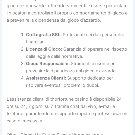
gioco responsabile, offrendo strumenti e risorse per aiutare
i giocatori a controllare il proprio comportamento di gioco e
a prevenire la dipendenza dal gioco d’azzardo.
Crittografia SSL:
Protezione dei dati personali e
finanziari.
Licenza di Gioco:
Garanzia di operare nel rispetto
delle leggi e delle normative.
Gioco Responsabile:
Strumenti e risorse per
prevenire la dipendenza dal gioco d’azzardo.
Assistenza Clienti:
Supporto dedicato per
risolvere eventuali problemi o dubbi.
L’assistenza clienti di thorfortune casino è disponibile 24
ore su 24, 7 giorni su 7, tramite chat dal vivo, e-mail e
telefono, garantendo un supporto rapido e professionale in
caso di necessità.
Oltre il Gioco: Un Futuro Ricco di Innovazione e