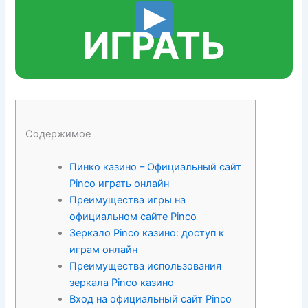
ИГРАТЬ
Содержимое
Пинко казино – Официальный сайт
Pinco играть онлайн
Преимущества игры на
официальном сайте Pinco
Зеркало Pinco казино: доступ к
играм онлайн
Преимущества использования
зеркала Pinco казино
Вход на официальный сайт Pinco