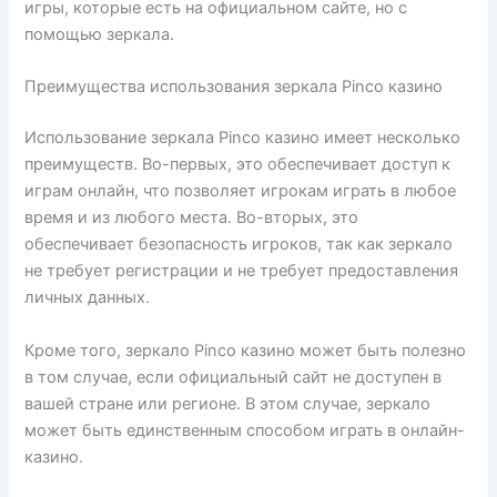
игры, которые есть на официальном сайте, но с
помощью зеркала.
Преимущества использования зеркала Pinco казино
Использование зеркала Pinco казино имеет несколько
преимуществ. Во-первых, это обеспечивает доступ к
играм онлайн, что позволяет игрокам играть в любое
время и из любого места. Во-вторых, это
обеспечивает безопасность игроков, так как зеркало
не требует регистрации и не требует предоставления
личных данных.
Кроме того, зеркало Pinco казино может быть полезно
в том случае, если официальный сайт не доступен в
вашей стране или регионе. В этом случае, зеркало
может быть единственным способом играть в онлайн-
казино.