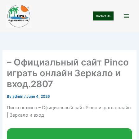
Skip
to
Contact Us
content
– Официальный сайт Pinco
играть онлайн Зеркало и
вход.2807
By
admin
/
June 4, 2026
Пинко казино – Официальный сайт Pinco играть онлайн
| Зеркало и вход