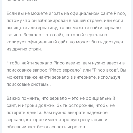
Если вы не можете играть на официальном сайте Pinco,
потому что он заблокирован в вашей стране, или если
вы ищете альтернативу, то вы можете найти зеркало
казино. Зеркало – это сайт, который зеркально
копирует официальный сайт, но может быть доступен
из других стран.
Чтобы найти зеркало Pinco казино, вам нужно ввести в
поисковике запрос “Pinco зеркало” или “Pinco вход”. Вы
можете также найти зеркало в интернете, используя
поисковые системы.
Важно помнить, что зеркало – это не официальный
сайт, и игроки должны быть осторожны, чтобы не
потерять деньги. Вам нужно выбрать надежное
зеркало, которое имеет хорошую репутацию и
обеспечивает безопасность игроков.