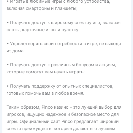
• Играть в любимые игры с любого устройства,
включая смартфоны и планшеты;
• Получать доступ к широкому спектру игр, включая
слоты, карточные игры и рулетку;
• Удовлетворять свои потребности в игре, не выходя
из дома;
• Получать доступ к различным бонусам и акциям,
которые помогут вам начать играть;
• Получать поддержку от опытных специалистов,
готовых помочь вам в любое время.
Таким образом, Pinco казино – это лучший выбор для
игроков, ищущих надежное и безопасное место для
игры. Официальный сайт Pinco предлагает широкий
спектр преимуществ, которые делают его лучшим