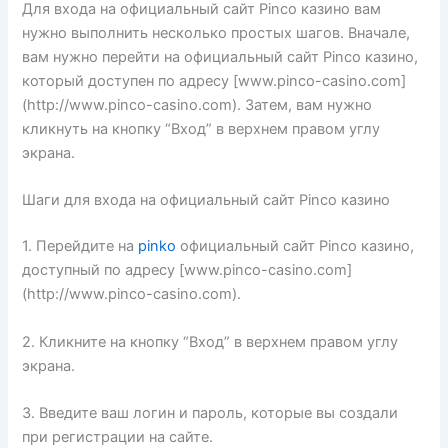
Для входа на официальный сайт Pinco казино вам
нужно выполнить несколько простых шагов. Вначале,
вам нужно перейти на официальный сайт Pinco казино,
который доступен по адресу [www.pinco-casino.com]
(http://www.pinco-casino.com). Затем, вам нужно
кликнуть на кнопку “Вход” в верхнем правом углу
экрана.
Шаги для входа на официальный сайт Pinco казино
1. Перейдите на
pinko
официальный сайт Pinco казино,
доступный по адресу [www.pinco-casino.com]
(http://www.pinco-casino.com).
2. Кликните на кнопку “Вход” в верхнем правом углу
экрана.
3. Введите ваш логин и пароль, которые вы создали
при регистрации на сайте.