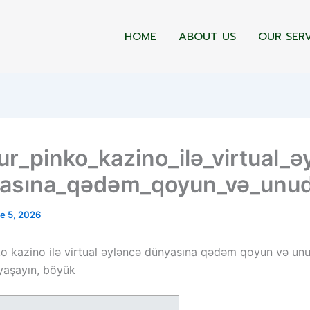
HOME
ABOUT US
OUR SER
r_pinko_kazino_ilə_virtual_ə
asına_qədəm_qoyun_və_unu
e 5, 2026
o kazino ilə virtual əyləncə dünyasına qədəm qoyun və un
yaşayın, böyük