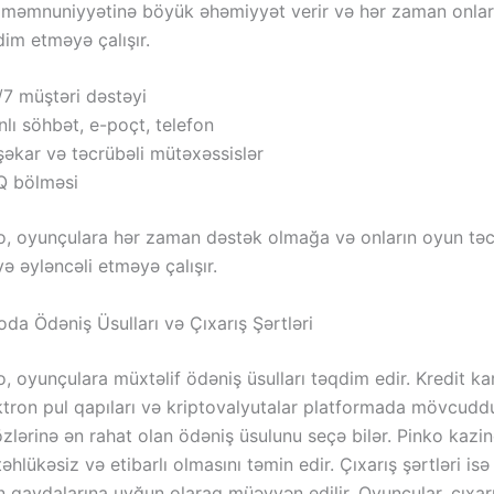
 məmnuniyyətinə böyük əhəmiyyət verir və hər zaman onlar
im etməyə çalışır.
/7 müştəri dəstəyi
lı söhbət, e-poçt, telefon
şəkar və təcrübəli mütəxəssislər
Q bölməsi
o, oyunçulara hər zaman dəstək olmağa və onların oyun təc
ə əyləncəli etməyə çalışır.
da Ödəniş Üsulları və Çıxarış Şərtləri
, oyunçulara müxtəlif ödəniş üsulları təqdim edir. Kredit kar
ektron pul qapıları və kriptovalyutalar platformada mövcuddu
zlərinə ən rahat olan ödəniş üsulunu seçə bilər. Pinko kazi
təhlükəsiz və etibarlı olmasını təmin edir. Çıxarış şərtləri isə
n qaydalarına uyğun olaraq müəyyən edilir. Oyunçular, çıxa