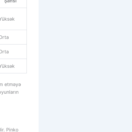
Şansı
Yüksək
Orta
Orta
Yüksək
dim etməyə
oyunların
ir. Pinko