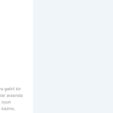
 gəlirli bir
lar arasında
ş oyun
u kazino,