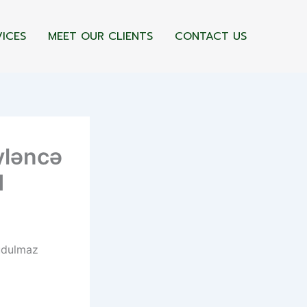
VICES
MEET OUR CLIENTS
CONTACT US
yləncə
d
udulmaz