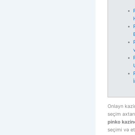
Onlayn kazin
seçim axtarı
pinko kazin
seçimi və et