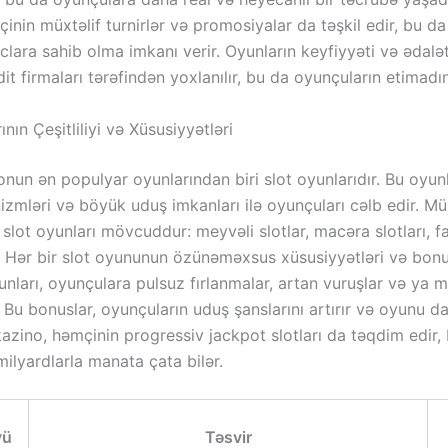
inin müxtəlif turnirlər və promosiyalar da təşkil edir, bu d
lara sahib olma imkanı verir. Oyunların keyfiyyəti və ədalətli
it firmaları tərəfindən yoxlanılır, bu da oyunçuların etimadını
ının Çeşitliliyi və Xüsusiyyətləri
nun ən populyar oyunlarından biri slot oyunlarıdır. Bu oyun
mləri və böyük uduş imkanları ilə oyunçuları cəlb edir. Müx
lot oyunları mövcuddur: meyvəli slotlar, macəra slotları, f
s. Hər bir slot oyununun özünəməxsus xüsusiyyətləri və bonus
unları, oyunçulara pulsuz fırlanmalar, artan vuruşlar və ya m
 Bu bonuslar, oyunçuların uduş şanslarını artırır və oyunu d
kazino, həmçinin progressiv jackpot slotları da təqdim edir, 
milyardlarla manata çata bilər.
vü
Təsvir