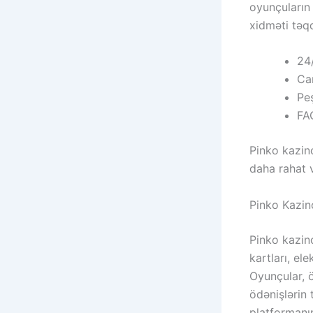
oyunçuların
xidməti təqd
24
Can
Pe
FA
Pinko kazin
daha rahat v
Pinko Kazino
Pinko kazino
kartları, el
Oyunçular, ö
ödənişlərin 
platformanı