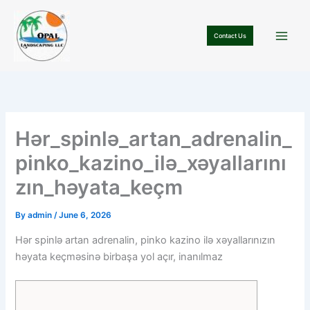
Skip
to
Contact Us
content
Hər_spinlə_artan_adrenalin_
pinko_kazino_ilə_xəyallarını
zın_həyata_keçm
By
admin
/
June 6, 2026
Hər spinlə artan adrenalin, pinko kazino ilə xəyallarınızın
həyata keçməsinə birbaşa yol açır, inanılmaz