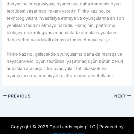
dünyasına inteqrasiyası, oyunçulara daha immersiv oyun
təcrübəsi yaşatmaq imkanı yaradır. Pinko kazino, bu
texnologiyalara investisiya etməyə və oyunçularına ən son
yenilikləri təqdim etməyə hazırdır. Həmçinin, platforma
blokçeyn texnologiyasından istifadə etməklə oyunların
daha şeffaf və ədalətli olmasını təmin etməyə çalışır.
Pinko kazino, gələcəkdə oyunçularına daha da maraqlı və
həyəcanverici oyun təcrübəsi yaşatmaq üçün bütün zəruri
addımları atacaqdır. İnnovasiyalar, təhlükəsizlik və
oyunçuların məmnuniyyəti platformanın prioritetləridir.
PREVIOUS
NEXT
Copyright © 2026 Opal Landscaping LLC | Powered by