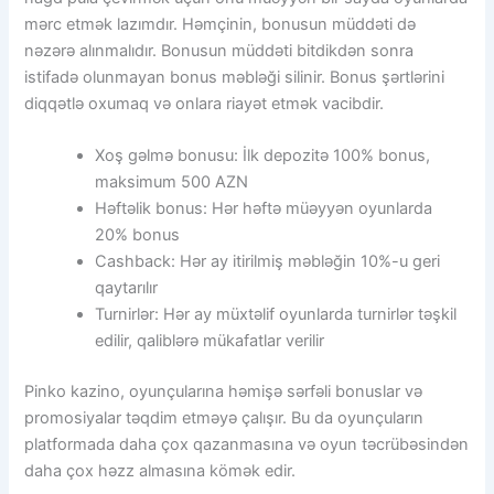
mərc etmək lazımdır. Həmçinin, bonusun müddəti də
nəzərə alınmalıdır. Bonusun müddəti bitdikdən sonra
istifadə olunmayan bonus məbləği silinir. Bonus şərtlərini
diqqətlə oxumaq və onlara riayət etmək vacibdir.
Xoş gəlmə bonusu: İlk depozitə 100% bonus,
maksimum 500 AZN
Həftəlik bonus: Hər həftə müəyyən oyunlarda
20% bonus
Cashback: Hər ay itirilmiş məbləğin 10%-u geri
qaytarılır
Turnirlər: Hər ay müxtəlif oyunlarda turnirlər təşkil
edilir, qaliblərə mükafatlar verilir
Pinko kazino, oyunçularına həmişə sərfəli bonuslar və
promosiyalar təqdim etməyə çalışır. Bu da oyunçuların
platformada daha çox qazanmasına və oyun təcrübəsindən
daha çox həzz almasına kömək edir.