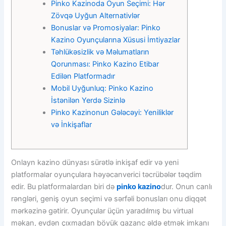
Pinko Kazinoda Oyun Seçimi: Hər
Zövqə Uyğun Alternativlər
Bonuslar və Promosiyalar: Pinko
Kazino Oyunçularına Xüsusi İmtiyazlar
Təhlükəsizlik və Məlumatların
Qorunması: Pinko Kazino Etibar
Edilən Platformadır
Mobil Uyğunluq: Pinko Kazino
İstənilən Yerdə Sizinlə
Pinko Kazinonun Gələcəyi: Yeniliklər
və İnkişaflar
Onlayn kazino dünyası sürətlə inkişaf edir və yeni
platformalar oyunçulara həyəcanverici təcrübələr təqdim
edir. Bu platformalardan biri də
pinko kazino
dur. Onun canlı
rəngləri, geniş oyun seçimi və sərfəli bonusları onu diqqət
mərkəzinə gətirir. Oyunçular üçün yaradılmış bu virtual
məkan, evdən çıxmadan böyük qazanc əldə etmək imkanı