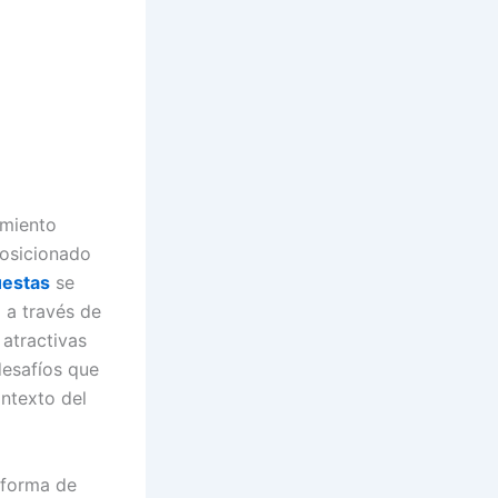
imiento
posicionado
uestas
se
 a través de
 atractivas
desafíos que
ntexto del
 forma de