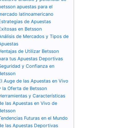
betsson apuestas para el
mercado latinoamericano
Estrategias de Apuestas
Exitosas en Betsson
Análisis de Mercados y Tipos de
Apuestas
Ventajas de Utilizar Betsson
para tus Apuestas Deportivas
Seguridad y Confianza en
Betsson
El Auge de las Apuestas en Vivo
y la Oferta de Betsson
Herramientas y Características
de las Apuestas en Vivo de
Betsson
Tendencias Futuras en el Mundo
de las Apuestas Deportivas