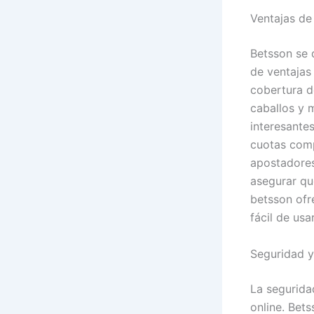
Ventajas de
Betsson se 
de ventajas
cobertura d
caballos y 
interesante
cuotas comp
apostadores
asegurar qu
betsson ofr
fácil de usa
Seguridad y
La segurida
online. Bet