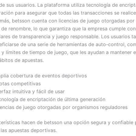
de sus usuarios. La plataforma utiliza tecnología de encrip
ración para asegurar que todas las transacciones se realic
más, betsson cuenta con licencias de juego otorgadas por
 de renombre, lo que garantiza que la empresa cumple con
dares de transparencia y juego responsable. Los usuarios t
ficiarse de una serie de herramientas de auto-control, com
 y límites de tiempo de juego, que les ayudan a mantener e
ábitos de apuestas.
plia cobertura de eventos deportivos
otas competitivas
erfaz intuitiva y fácil de usar
cnología de encriptación de última generación
cencias de juego otorgadas por organismos reguladores
terísticas hacen de betsson una opción segura y confiable 
las apuestas deportivas.