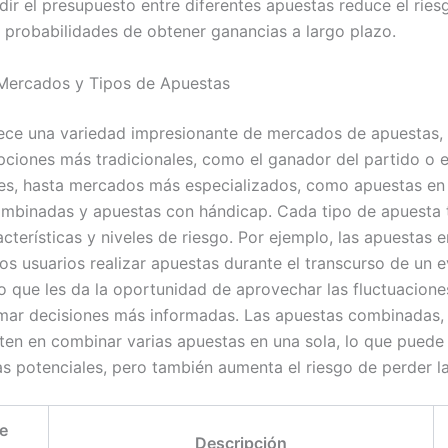
dir el presupuesto entre diferentes apuestas reduce el ries
 probabilidades de obtener ganancias a largo plazo.
 Mercados y Tipos de Apuestas
ece una variedad impresionante de mercados de apuestas,
pciones más tradicionales, como el ganador del partido o 
les, hasta mercados más especializados, como apuestas en 
mbinadas y apuestas con hándicap. Cada tipo de apuesta 
cterísticas y niveles de riesgo. Por ejemplo, las apuestas e
los usuarios realizar apuestas durante el transcurso de un 
lo que les da la oportunidad de aprovechar las fluctuacione
mar decisiones más informadas. Las apuestas combinadas, 
sten en combinar varias apuestas en una sola, lo que puede 
as potenciales, pero también aumenta el riesgo de perder l
e
Descripción