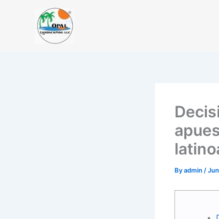
Skip
to
content
Decis
apues
latin
By
admin
/
Jun