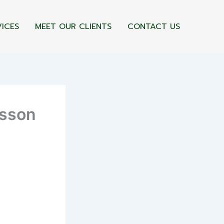
VICES
MEET OUR CLIENTS
CONTACT US
tsson