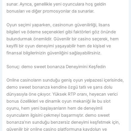
sunar. Ayrıca, genellikle yeni oyunculara hoş geldin
bonusları ve diğer promosyonlar da sunarlar.
Oyun seçimi yaparken, casinonun güvenilirliği, lisans
bilgileri ve ödeme seçenekleri gibi faktörleri göz önünde
bulundurmak önemlidir. Güvenilir bir casino seçerek, hem
keyifli bir oyun deneyimi yaşayabilir hem de kişisel ve
finansal bilgilerinizin güvenliğini sağlayabilirsiniz.
Sonuç: demo sweet bonanza Deneyimini Keşfedin
Online casinoların sunduğu geniş oyun yelpazesi içerisinde,
demo sweet bonanza kendine özgü tatlı ve şans dolu
dünyasıyla öne çıkıyor. Yüksek RTP oranı, heyecan verici
bonus özellikleri ve dinamik oyun mekaniği ile bu slot
oyunu, hem yeni başlayanların hem de deneyimli
oyuncuların ilgisini çekmeyi başarmıştır. demo sweet
bonanza’nın sunduğu benzersiz deneyimi keşfetmek için,
güvenilir bir online casino platformuna kaydolun ve