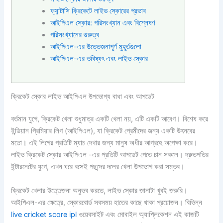
ফ্যান্টাসি ক্রিকেটে লাইভ স্কোরের প্রভাব
আইপিএল স্কোর: পরিসংখ্যান এবং বিশ্লেষণ
পরিসংখ্যানের গুরুত্ব
আইপিএল-এর উত্তেজনাপূর্ণ মুহূর্তগুলো
আইপিএল-এর ভবিষ্যৎ এবং লাইভ স্কোর
ক্রিকেট স্কোর লাইভ আইপিএল উপভোগ্য বাধা এবং আপডেট
বর্তমান যুগে, ক্রিকেট খেলা শুধুমাত্র একটি খেলা নয়, এটি একটি আবেগ। বিশেষ করে
ইন্ডিয়ান প্রিমিয়ার লিগ (আইপিএল), যা ক্রিকেট প্রেমীদের জন্য একটি উৎসবের
মতো। এই লিগের প্রতিটি ম্যাচ দেখার জন্য মানুষ অধীর আগ্রহে অপেক্ষা করে।
লাইভ ক্রিকেট স্কোর আইপিএল -এর প্রতিটি আপডেট পেতে চান সকলে। দ্রুতগতির
ইন্টারনেটের যুগে, এখন ঘরে বসেই পছন্দের দলের খেলা উপভোগ করা সম্ভব।
ক্রিকেট খেলার উত্তেজনা অনুভব করতে, লাইভ স্কোর জানাটা খুবই জরুরি।
আইপিএল-এর ক্ষেত্রে, স্কোরবোর্ড সবসময় হাতের কাছে থাকা প্রয়োজন। বিভিন্ন
live cricket score ipl
ওয়েবসাইট এবং মোবাইল অ্যাপ্লিকেশন এই কাজটি