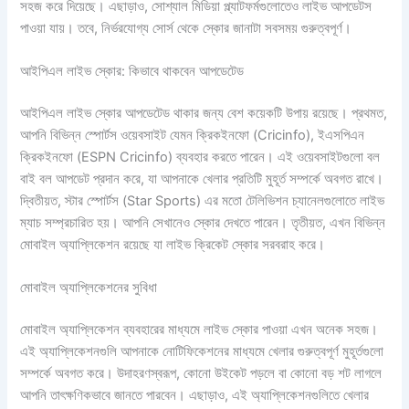
সহজ করে দিয়েছে। এছাড়াও, সোশ্যাল মিডিয়া প্ল্যাটফর্মগুলোতেও লাইভ আপডেটস
পাওয়া যায়। তবে, নির্ভরযোগ্য সোর্স থেকে স্কোর জানাটা সবসময় গুরুত্বপূর্ণ।
আইপিএল লাইভ স্কোর: কিভাবে থাকবেন আপডেটেড
আইপিএল লাইভ স্কোর আপডেটেড থাকার জন্য বেশ কয়েকটি উপায় রয়েছে। প্রথমত,
আপনি বিভিন্ন স্পোর্টস ওয়েবসাইট যেমন ক্রিকইনফো (Cricinfo), ইএসপিএন
ক্রিকইনফো (ESPN Cricinfo) ব্যবহার করতে পারেন। এই ওয়েবসাইটগুলো বল
বাই বল আপডেট প্রদান করে, যা আপনাকে খেলার প্রতিটি মুহূর্ত সম্পর্কে অবগত রাখে।
দ্বিতীয়ত, স্টার স্পোর্টস (Star Sports) এর মতো টেলিভিশন চ্যানেলগুলোতে লাইভ
ম্যাচ সম্প্রচারিত হয়। আপনি সেখানেও স্কোর দেখতে পারেন। তৃতীয়ত, এখন বিভিন্ন
মোবাইল অ্যাপ্লিকেশন রয়েছে যা লাইভ ক্রিকেট স্কোর সরবরাহ করে।
মোবাইল অ্যাপ্লিকেশনের সুবিধা
মোবাইল অ্যাপ্লিকেশন ব্যবহারের মাধ্যমে লাইভ স্কোর পাওয়া এখন অনেক সহজ।
এই অ্যাপ্লিকেশনগুলি আপনাকে নোটিফিকেশনের মাধ্যমে খেলার গুরুত্বপূর্ণ মুহূর্তগুলো
সম্পর্কে অবগত করে। উদাহরণস্বরূপ, কোনো উইকেট পড়লে বা কোনো বড় শট লাগলে
আপনি তাৎক্ষণিকভাবে জানতে পারবেন। এছাড়াও, এই অ্যাপ্লিকেশনগুলিতে খেলার