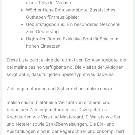
eines Teils der Verluste
Wöchentliche Bonusangebote: Zusätzliches
Guthaben für treue Spieler
Geburtstagsbonus: Ein besonderes Geschenk
zum Geburtstag
Highroller-Bonus: Exklusive Boni für Spieler mit
hohen Einsätzen
Diese Liste zeigt einige der attraktiven Bonusangebote, die
bei malina casino verfügbar sind. Die Vielfalt der Aktionen
sorgt dafür, dass für jeden Spielertyp etwas dabei ist.
Zahlungsmethoden und Sicherheit bei malina casino
malina casino bietet eine Vielzahl von sicheren und
bequemen Zahlungsmethoden an. Dazu gehören
Kreditkarten wie Visa und Mastercard, E-Wallets wie Skrill
und Neteller sowie Banküberweisungen. Die Ein- und
Auszahlungen sind in der Regel schnell und unkompliziert