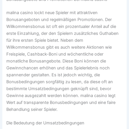
malina casino lockt neue Spieler mit attraktiven
Bonusangeboten und regelmäßigen Promotionen. Der
Willkommensbonus ist oft ein prozentualer Anteil auf die
erste Einzahlung, der den Spielern zusätzliches Guthaben
für ihre ersten Spiele bietet. Neben dem
Willkommensbonus gibt es auch weitere Aktionen wie
Freispiele, Cashback-Boni und wöchentliche oder
monatliche Bonusangebote. Diese Boni können die
Gewinnchancen erhöhen und das Spielerlebnis noch
spannender gestalten. Es ist jedoch wichtig, die
Bonusbedingungen sorgfältig zu lesen, da diese oft an
bestimmte Umsatzbedingungen geknüpft sind, bevor
Gewinne ausgezahlt werden können. malina casino legt
Wert auf transparente Bonusbedingungen und eine faire
Behandlung seiner Spieler.
Die Bedeutung der Umsatzbedingungen