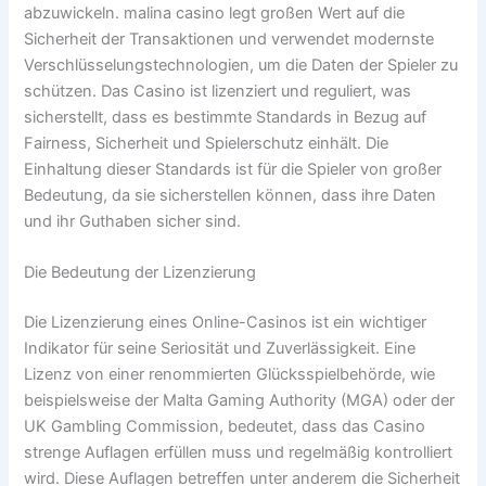
abzuwickeln. malina casino legt großen Wert auf die
Sicherheit der Transaktionen und verwendet modernste
Verschlüsselungstechnologien, um die Daten der Spieler zu
schützen. Das Casino ist lizenziert und reguliert, was
sicherstellt, dass es bestimmte Standards in Bezug auf
Fairness, Sicherheit und Spielerschutz einhält. Die
Einhaltung dieser Standards ist für die Spieler von großer
Bedeutung, da sie sicherstellen können, dass ihre Daten
und ihr Guthaben sicher sind.
Die Bedeutung der Lizenzierung
Die Lizenzierung eines Online-Casinos ist ein wichtiger
Indikator für seine Seriosität und Zuverlässigkeit. Eine
Lizenz von einer renommierten Glücksspielbehörde, wie
beispielsweise der Malta Gaming Authority (MGA) oder der
UK Gambling Commission, bedeutet, dass das Casino
strenge Auflagen erfüllen muss und regelmäßig kontrolliert
wird. Diese Auflagen betreffen unter anderem die Sicherheit