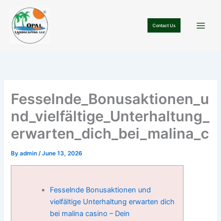
Skip
to
Contact Us
content
Fesselnde_Bonusaktionen_u
nd_vielfältige_Unterhaltung_
erwarten_dich_bei_malina_c
By
admin
/
June 13, 2026
Fesselnde Bonusaktionen und
vielfältige Unterhaltung erwarten dich
bei malina casino – Dein