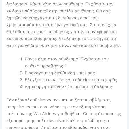
διαδικασία. Κάντε κλικ στον σύνδεσμο "Ξεχάσατε τον
κωδικό πρόσβασης;" στην σελίδα σύνδεσης. Θα σας
ζητηθεί να εισαγάγετε τη διεύθυνση email που
χρησιμοποιήσατε κατά την εγγραφή σας. Στη συνέχεια,
θα λάβετε ένα email με οδηγίες για την επαναφορά του
κωδικού πρόσβασής σας. Ακολουθήστε τις οδηγίες στο
email για να δημιουργήσετε έναν νέο κωδικό πρόσβασης.
Κάντε κλικ στον σύνδεσμο "Ξεχάσατε τον
κωδικό πρόσβασης;"
Εισαγάγετε τη διεύθυνση email σας
Ελέγξτε το email σας για οδηγίες επαναφοράς
Δημιουργήστε έναν νέο κωδικό πρόσβασης
Εάν εξακολουθείτε να αντιμετωπίζετε προβλήματα,
μπορείτε να επικοινωνήσετε με την εξυπηρέτηση
πελατών της Win Airlines για βοήθεια. Οι εκπρόσωποι της
εξυπηρέτησης πελατών είναι διαθέσιμοι 24 ώρες το
εικοσιτετράωρο, 7 ημέρες την εβδομάδα, για να σας