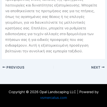
λειτουργίες και δυνατότητες εξατομίκευσης. Μπορείτε
να αποθηκεύσετε τις προτιμήσεις σας για τις πτήσεις,
όπως τις αγαπημένες σας θέσεις ή τις επιλογές
γευμάτων, για να διευκολύνετε τις μελλοντικές
κρατήσεις σας. Επιπλέον, μπορείτε να ρυθμίσετε
ειδοποιήσεις για τυχόν αλλαγές στα δρομολόγια των
πτήσεων σας ή για ειδικές προσφορές που σας
ενδιαφέρουν. Αυτή η εξατομικευμένη προσέγγιση
βελτιώνει την συνολική σας εμπειρία ταξιδιού.
PREVIOUS
NEXT
Copyright © 2026 Opal Landscaping LLC | Powered by
vsmercatus.com