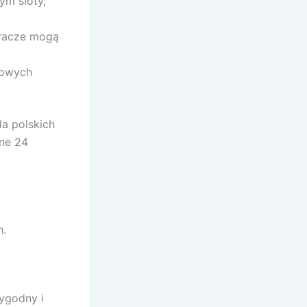
ym sloty,
gracze mogą
nowych
la polskich
pne 24
h.
ygodny i