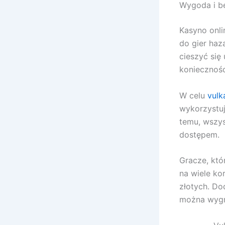
Wygoda i b
Kasyno onl
do gier ha
cieszyć się
koniecznoś
W celu
vulk
wykorzystuj
temu, wszys
dostępem.
Gracze, któ
na wiele ko
złotych. Do
można wygr