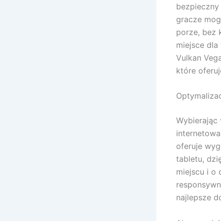
bezpieczny 
gracze mogą
porze, bez 
miejsce dla
Vulkan Vega
które oferuj
Optymalizac
Wybierając 
internetowa
oferuje wyg
tabletu, dz
miejscu i o
responsywna
najlepsze d