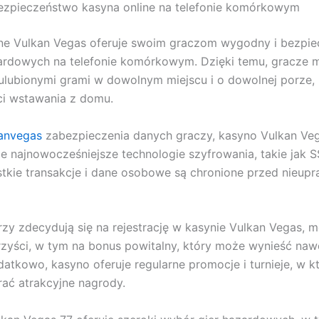
ezpieczeństwo kasyna online na telefonie komórkowym
ine Vulkan Vegas oferuje swoim graczom wygodny i bezpie
zardowych na telefonie komórkowym. Dzięki temu, gracze 
 ulubionymi grami w dowolnym miejscu i o dowolnej porze,
ci wstawania z domu.
anvegas
zabezpieczenia danych graczy, kasyno Vulkan Ve
e najnowocześniejsze technologie szyfrowania, takie jak S
tkie transakcje i dane osobowe są chronione przed nieup
rzy zdecydują się na rejestrację w kasynie Vulkan Vegas, m
rzyści, w tym na bonus powitalny, który może wynieść naw
datkowo, kasyno oferuje regularne promocje i turnieje, w k
ać atrakcyjne nagrody.