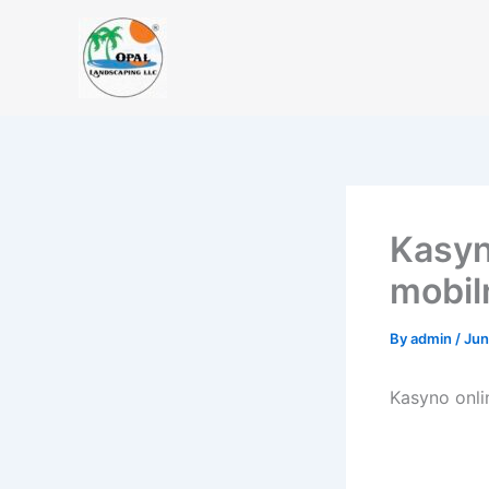
Skip
to
content
Kasyn
mobil
By
admin
/
Jun
Kasyno onli