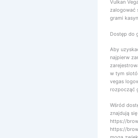
Vulkan Vega
zalogować s
grami kasy
Dostęp do 
Aby uzyskać
najpierw za
zarejestrow
w tym slotó
vegas logow
rozpocząć g
Wśród dostę
znajdują się
https://bro
https://bro
mogą zwięks