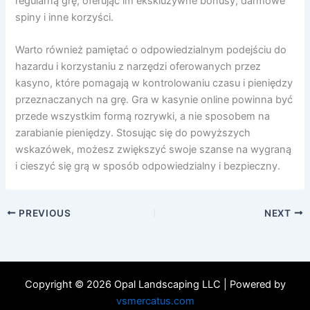
regularną grę, oferując im ekskluzywne bonusy, darmowe
spiny i inne korzyści.
Warto również pamiętać o odpowiedzialnym podejściu do
hazardu i korzystaniu z narzędzi oferowanych przez
kasyno, które pomagają w kontrolowaniu czasu i pieniędzy
przeznaczanych na grę. Gra w kasynie online powinna być
przede wszystkim formą rozrywki, a nie sposobem na
zarabianie pieniędzy. Stosując się do powyższych
wskazówek, możesz zwiększyć swoje szanse na wygraną
i cieszyć się grą w sposób odpowiedzialny i bezpieczny.
PREVIOUS
NEXT
Copyright © 2026 Opal Landscaping LLC | Powered by
vsmercatus.com