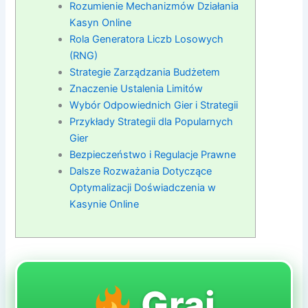
Rozumienie Mechanizmów Działania
Kasyn Online
Rola Generatora Liczb Losowych
(RNG)
Strategie Zarządzania Budżetem
Znaczenie Ustalenia Limitów
Wybór Odpowiednich Gier i Strategii
Przykłady Strategii dla Popularnych
Gier
Bezpieczeństwo i Regulacje Prawne
Dalsze Rozważania Dotyczące
Optymalizacji Doświadczenia w
Kasynie Online
Graj