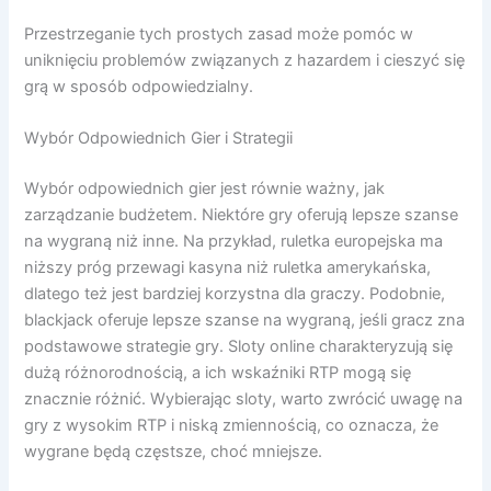
Przestrzeganie tych prostych zasad może pomóc w
uniknięciu problemów związanych z hazardem i cieszyć się
grą w sposób odpowiedzialny.
Wybór Odpowiednich Gier i Strategii
Wybór odpowiednich gier jest równie ważny, jak
zarządzanie budżetem. Niektóre gry oferują lepsze szanse
na wygraną niż inne. Na przykład, ruletka europejska ma
niższy próg przewagi kasyna niż ruletka amerykańska,
dlatego też jest bardziej korzystna dla graczy. Podobnie,
blackjack oferuje lepsze szanse na wygraną, jeśli gracz zna
podstawowe strategie gry. Sloty online charakteryzują się
dużą różnorodnością, a ich wskaźniki RTP mogą się
znacznie różnić. Wybierając sloty, warto zwrócić uwagę na
gry z wysokim RTP i niską zmiennością, co oznacza, że
wygrane będą częstsze, choć mniejsze.