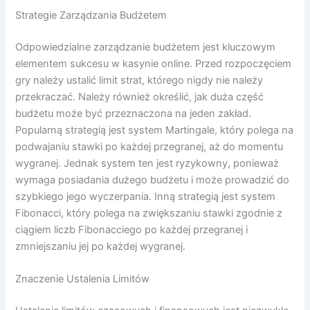
Strategie Zarządzania Budżetem
Odpowiedzialne zarządzanie budżetem jest kluczowym
elementem sukcesu w kasynie online. Przed rozpoczęciem
gry należy ustalić limit strat, którego nigdy nie należy
przekraczać. Należy również określić, jak duża część
budżetu może być przeznaczona na jeden zakład.
Popularną strategią jest system Martingale, który polega na
podwajaniu stawki po każdej przegranej, aż do momentu
wygranej. Jednak system ten jest ryzykowny, ponieważ
wymaga posiadania dużego budżetu i może prowadzić do
szybkiego jego wyczerpania. Inną strategią jest system
Fibonacci, który polega na zwiększaniu stawki zgodnie z
ciągiem liczb Fibonacciego po każdej przegranej i
zmniejszaniu jej po każdej wygranej.
Znaczenie Ustalenia Limitów