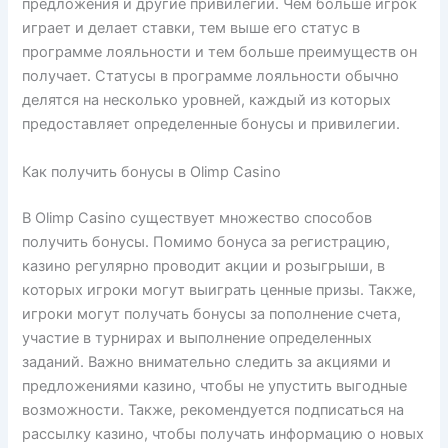
предложения и другие привилегии. Чем больше игрок
играет и делает ставки, тем выше его статус в
программе лояльности и тем больше преимуществ он
получает. Статусы в программе лояльности обычно
делятся на несколько уровней, каждый из которых
предоставляет определенные бонусы и привилегии.
Как получить бонусы в Olimp Casino
В Olimp Casino существует множество способов
получить бонусы. Помимо бонуса за регистрацию,
казино регулярно проводит акции и розыгрыши, в
которых игроки могут выиграть ценные призы. Также,
игроки могут получать бонусы за пополнение счета,
участие в турнирах и выполнение определенных
заданий. Важно внимательно следить за акциями и
предложениями казино, чтобы не упустить выгодные
возможности. Также, рекомендуется подписаться на
рассылку казино, чтобы получать информацию о новых