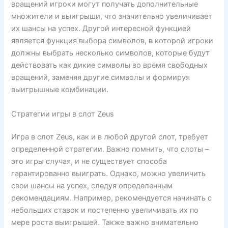
вращений игроки могут получать дополнительные
множители и выигрыши, что значительно увеличивает
их шансы на успех. Другой интересной функцией
является функция выбора символов, в которой игроки
должны выбрать несколько символов, которые будут
действовать как дикие символы во время свободных
вращений, заменяя другие символы и формируя
выигрышные комбинации.
Стратегии игры в слот Zeus
Игра в слот Zeus, как и в любой другой слот, требует
определенной стратегии. Важно помнить, что слоты –
это игры случая, и не существует способа
гарантированно выиграть. Однако, можно увеличить
свои шансы на успех, следуя определенным
рекомендациям. Например, рекомендуется начинать с
небольших ставок и постепенно увеличивать их по
мере роста выигрышей. Также важно внимательно