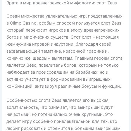
Врата в мир древнегреческой мифологии: слот Zeus
Среди множества увлекательных игр, представленных
в Olimp Casino, особым спросом пользуется слот Zeus,
который переносит игроков в эпоху древнегреческих
богов и мифических существ. Этот слот – настоящая
жемчужина игровой индустрии, благодаря своей
захватывающей тематике, красочной графике и,
конечно же, щедрым выплатам. Главным героем слота
является Зевс, повелитель богов, который не только
наблюдает за происходящим на барабанах, но и
активно участвует в формировании выигрышных
комбинаций, активируя различные бонусы и функции.
Особенностью слота Zeus является его высокая
волатильность, что означает, что выигрыши будут
нечастыми, но потенциально очень крупными. Это
делает игру особенно привлекательной для тех, кто
любит рисковать и стремится к большим выигрышам.