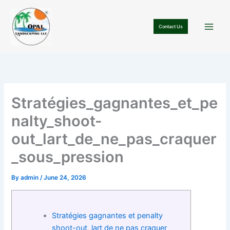
Skip
to
Contact Us
content
Stratégies_gagnantes_et_pe
nalty_shoot-
out_lart_de_ne_pas_craquer
_sous_pression
By
admin
/
June 24, 2026
Stratégies gagnantes et penalty
shoot-out, lart de ne pas craquer