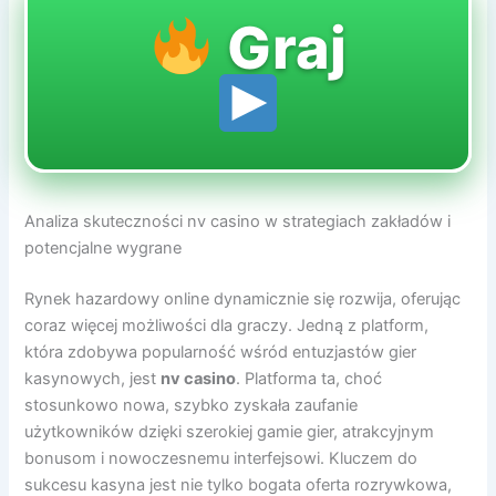
Graj
Analiza skuteczności nv casino w strategiach zakładów i
potencjalne wygrane
Rynek hazardowy online dynamicznie się rozwija, oferując
coraz więcej możliwości dla graczy. Jedną z platform,
która zdobywa popularność wśród entuzjastów gier
kasynowych, jest
nv casino
. Platforma ta, choć
stosunkowo nowa, szybko zyskała zaufanie
użytkowników dzięki szerokiej gamie gier, atrakcyjnym
bonusom i nowoczesnemu interfejsowi. Kluczem do
sukcesu kasyna jest nie tylko bogata oferta rozrywkowa,