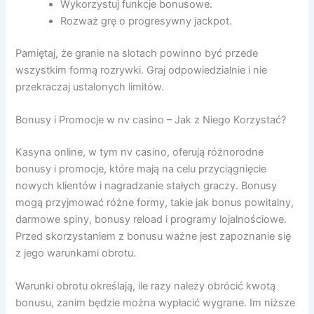
Wykorzystuj funkcje bonusowe.
Rozważ grę o progresywny jackpot.
Pamiętaj, że granie na slotach powinno być przede
wszystkim formą rozrywki. Graj odpowiedzialnie i nie
przekraczaj ustalonych limitów.
Bonusy i Promocje w nv casino – Jak z Niego Korzystać?
Kasyna online, w tym nv casino, oferują różnorodne
bonusy i promocje, które mają na celu przyciągnięcie
nowych klientów i nagradzanie stałych graczy. Bonusy
mogą przyjmować różne formy, takie jak bonus powitalny,
darmowe spiny, bonusy reload i programy lojalnościowe.
Przed skorzystaniem z bonusu ważne jest zapoznanie się
z jego warunkami obrotu.
Warunki obrotu określają, ile razy należy obrócić kwotą
bonusu, zanim będzie można wypłacić wygrane. Im niższe