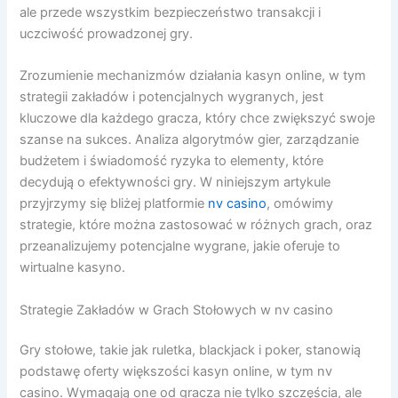
ale przede wszystkim bezpieczeństwo transakcji i
uczciwość prowadzonej gry.
Zrozumienie mechanizmów działania kasyn online, w tym
strategii zakładów i potencjalnych wygranych, jest
kluczowe dla każdego gracza, który chce zwiększyć swoje
szanse na sukces. Analiza algorytmów gier, zarządzanie
budżetem i świadomość ryzyka to elementy, które
decydują o efektywności gry. W niniejszym artykule
przyjrzymy się bliżej platformie
nv casino
, omówimy
strategie, które można zastosować w różnych grach, oraz
przeanalizujemy potencjalne wygrane, jakie oferuje to
wirtualne kasyno.
Strategie Zakładów w Grach Stołowych w nv casino
Gry stołowe, takie jak ruletka, blackjack i poker, stanowią
podstawę oferty większości kasyn online, w tym nv
casino. Wymagają one od gracza nie tylko szczęścia, ale