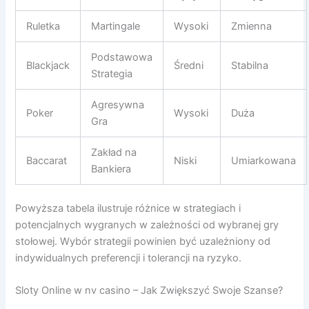
Ruletka
Martingale
Wysoki
Zmienna
Podstawowa
Blackjack
Średni
Stabilna
Strategia
Agresywna
Poker
Wysoki
Duża
Gra
Zakład na
Baccarat
Niski
Umiarkowana
Bankiera
Powyższa tabela ilustruje różnice w strategiach i
potencjalnych wygranych w zależności od wybranej gry
stołowej. Wybór strategii powinien być uzależniony od
indywidualnych preferencji i tolerancji na ryzyko.
Sloty Online w nv casino – Jak Zwiększyć Swoje Szanse?