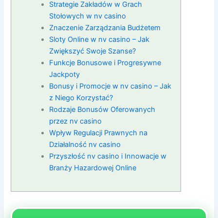
Strategie Zakładów w Grach
Stołowych w nv casino
Znaczenie Zarządzania Budżetem
Sloty Online w nv casino – Jak
Zwiększyć Swoje Szanse?
Funkcje Bonusowe i Progresywne
Jackpoty
Bonusy i Promocje w nv casino – Jak
z Niego Korzystać?
Rodzaje Bonusów Oferowanych
przez nv casino
Wpływ Regulacji Prawnych na
Działalność nv casino
Przyszłość nv casino i Innowacje w
Branży Hazardowej Online