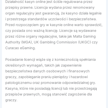
Działalność kasyn online jest ściśle regulowana przez
przepisy prawne. Licencja wydana przez renomowany
organ regulacyjny jest gwarancją, że kasyno działa legalnie
i przestrzega standardów uczciwości i bezpieczeństwa.
Przed rozpoczęciem gry w kasynie online warto sprawdzić,
czy posiada ono ważną licencję. Licencje są wydawane
przez różne organy regulacyjne, takie jak Malta Gaming
Authority (MGA), UK Gambling Commission (UKGC) czy
Curacao eGaming.
Posiadanie licencji wiąże się z koniecznością spełniania
określonych wymagań, takich jak zapewnienie
bezpieczeństwa danych osobowych i finansowych
graczy, zapobieganie praniu pieniędzy i hazardowi
patologicznemu oraz promowanie odpowiedzialnej gry.
Kasyna, które nie posiadają licencji lub nie przestrzegają
przepisów prawnych, mogą stanowić zagrożenie dla
graczy.