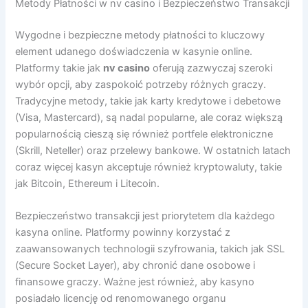
Metody Płatności w nv casino i Bezpieczeństwo Transakcji
Wygodne i bezpieczne metody płatności to kluczowy
element udanego doświadczenia w kasynie online.
Platformy takie jak
nv casino
oferują zazwyczaj szeroki
wybór opcji, aby zaspokoić potrzeby różnych graczy.
Tradycyjne metody, takie jak karty kredytowe i debetowe
(Visa, Mastercard), są nadal popularne, ale coraz większą
popularnością cieszą się również portfele elektroniczne
(Skrill, Neteller) oraz przelewy bankowe. W ostatnich latach
coraz więcej kasyn akceptuje również kryptowaluty, takie
jak Bitcoin, Ethereum i Litecoin.
Bezpieczeństwo transakcji jest priorytetem dla każdego
kasyna online. Platformy powinny korzystać z
zaawansowanych technologii szyfrowania, takich jak SSL
(Secure Socket Layer), aby chronić dane osobowe i
finansowe graczy. Ważne jest również, aby kasyno
posiadało licencję od renomowanego organu