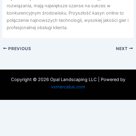
rozwiązania, mają największe szanse na sukces w
konkurencyjnym środowisku. Przyszłość kasyn online to
połączenie najnowszych technologii, wysokiej jakości gier i
profesjonalnej obsługi klienta.
PREVIOUS
NEXT
Copyright © 2026 Opal Landscaping LLC | Powered by
vsmercatus.com