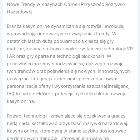
Nowe Trendy w Kasynach Online i Przyszłość Rozrywki
Hazardowej
Branża kasyn online dynamicznie się rozwija i ewoluuje,
wprowadzając innowacyjne rozwiązania i trendy. W
ostatnich latach dużą popularnością cieszą się gry
mobilne, kasyna na żywo z wykorzystaniem technologii VR
i AR oraz gry oparte na technologii blockchain. W
przyszłości możemy spodziewać się dalszego rozwoju
tych trendów oraz pojawienia się nowych, innowacyjnych
rozwiązań. Integracja z mediami społecznościowymi,
personalizacja oferty i wykorzystanie sztucznej inteligencji
(AI) to tylko niektóre z potencjalnych kierunków rozwoju
kasyn online.
Rozwój technologii i zmieniające się oczekiwania graczy
będą nadal kształtować przyszłość rozrywki hazardowej.
Kasyna online, które będą w stanie szybko dostosować
się do nowych trendów i oferować innowacyjne