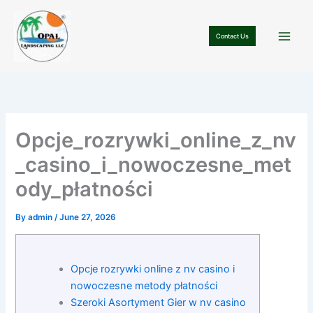
Skip
to
Contact Us
content
Opcje_rozrywki_online_z_nv
_casino_i_nowoczesne_met
ody_płatności
By
admin
/
June 27, 2026
Opcje rozrywki online z nv casino i
nowoczesne metody płatności
Szeroki Asortyment Gier w nv casino