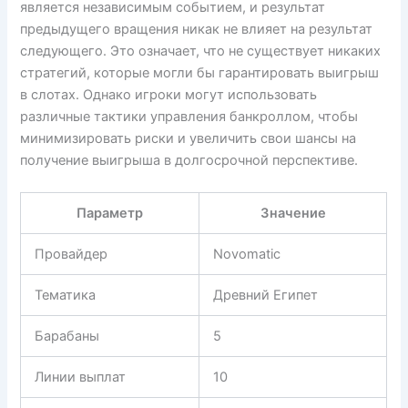
является независимым событием, и результат
предыдущего вращения никак не влияет на результат
следующего. Это означает, что не существует никаких
стратегий, которые могли бы гарантировать выигрыш
в слотах. Однако игроки могут использовать
различные тактики управления банкроллом, чтобы
минимизировать риски и увеличить свои шансы на
получение выигрыша в долгосрочной перспективе.
Параметр
Значение
Провайдер
Novomatic
Тематика
Древний Египет
Барабаны
5
Линии выплат
10