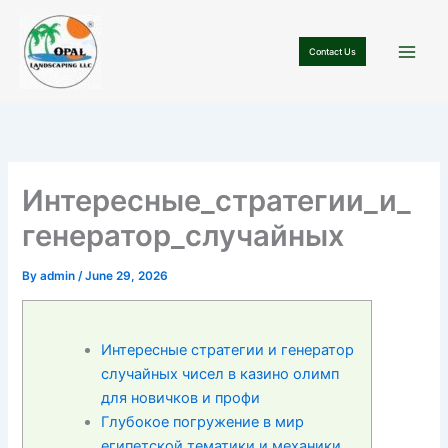
Skip
to
Contact Us
content
Интересные_стратегии_и_
генератор_случайных
By
admin
/
June 29, 2026
Интересные стратегии и генератор
случайных чисел в казино олимп
для новичков и профи
Глубокое погружение в мир
египетской тематики и механики