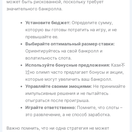
может быть рискованной, поскольку требует
значительного банкролла.
Установите бюджет:
Определите сумму,
которую вы готовы потратить на игру, и не
превышайте ее.
Выбирайте оптимальный размер ставки:
Ориентируйтесь на свой банкролл и
волатильность слота.
Используйте бонусные предложения:
Кази不
过но олимп часто предлагает бонусы и акции,
которые могут увеличить ваш банкролл.
Управляйте своими эмоциями:
Не принимайте
импульсивные решения и не пытайтесь
отыграться после проигрыша.
Играйте ответственно:
Помните, что слоты –
это развлечение, а не способ заработка.
Важно помнить, что ни одна стратегия не может