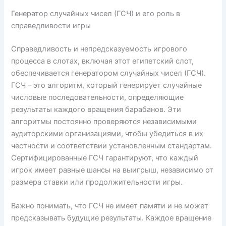
Генератор случайных чисел (ГСЧ) и его роль в
справедливости игры
Справедливость и непредсказуемость игрового
процесса в слотах, включая этот египетский слот,
обеспечивается генератором случайных чисел (ГСЧ).
ГСЧ – это алгоритм, который генерирует случайные
числовые последовательности, определяющие
результаты каждого вращения барабанов. Эти
алгоритмы постоянно проверяются независимыми
аудиторскими организациями, чтобы убедиться в их
честности и соответствии установленным стандартам.
Сертифицированные ГСЧ гарантируют, что каждый
игрок имеет равные шансы на выигрыш, независимо от
размера ставки или продолжительности игры.
Важно понимать, что ГСЧ не имеет памяти и не может
предсказывать будущие результаты. Каждое вращение