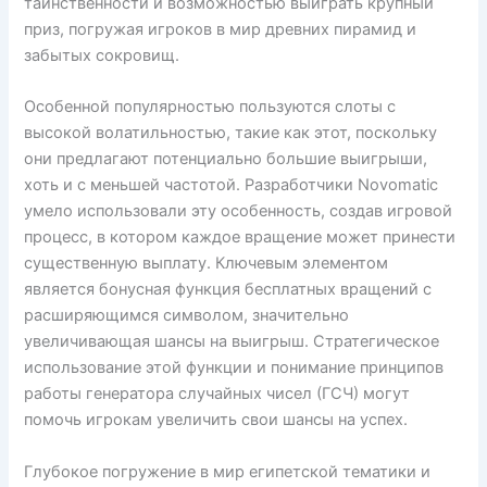
таинственности и возможностью выиграть крупный
приз, погружая игроков в мир древних пирамид и
забытых сокровищ.
Особенной популярностью пользуются слоты с
высокой волатильностью, такие как этот, поскольку
они предлагают потенциально большие выигрыши,
хоть и с меньшей частотой. Разработчики Novomatic
умело использовали эту особенность, создав игровой
процесс, в котором каждое вращение может принести
существенную выплату. Ключевым элементом
является бонусная функция бесплатных вращений с
расширяющимся символом, значительно
увеличивающая шансы на выигрыш. Стратегическое
использование этой функции и понимание принципов
работы генератора случайных чисел (ГСЧ) могут
помочь игрокам увеличить свои шансы на успех.
Глубокое погружение в мир египетской тематики и