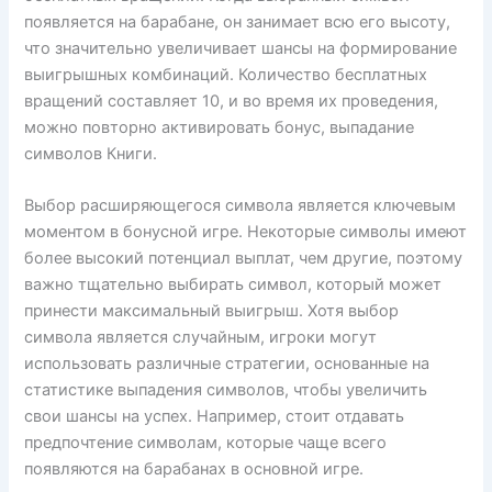
появляется на барабане, он занимает всю его высоту,
что значительно увеличивает шансы на формирование
выигрышных комбинаций. Количество бесплатных
вращений составляет 10, и во время их проведения,
можно повторно активировать бонус, выпадание
символов Книги.
Выбор расширяющегося символа является ключевым
моментом в бонусной игре. Некоторые символы имеют
более высокий потенциал выплат, чем другие, поэтому
важно тщательно выбирать символ, который может
принести максимальный выигрыш. Хотя выбор
символа является случайным, игроки могут
использовать различные стратегии, основанные на
статистике выпадения символов, чтобы увеличить
свои шансы на успех. Например, стоит отдавать
предпочтение символам, которые чаще всего
появляются на барабанах в основной игре.