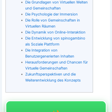
Die Grundlagen von Virtuellen Welten
und Gemeinschaften
Die Psychologie der Immersion
Die Rolle von Gemeinschaften in
Virtuellen Räumen
Die Dynamik von Online-Interaktion
Die Entwicklung von spinogambino
als Soziale Plattform
Die Integration von
Benutzergenerierten Inhalten
Herausforderungen und Chancen für
Virtuelle Gemeinschaften
Zukunftsperspektiven und die
Weiterentwicklung des Konzepts