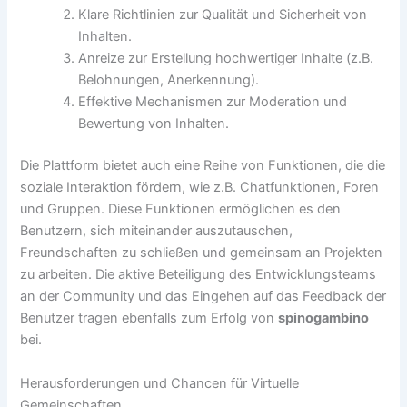
Klare Richtlinien zur Qualität und Sicherheit von
Inhalten.
Anreize zur Erstellung hochwertiger Inhalte (z.B.
Belohnungen, Anerkennung).
Effektive Mechanismen zur Moderation und
Bewertung von Inhalten.
Die Plattform bietet auch eine Reihe von Funktionen, die die
soziale Interaktion fördern, wie z.B. Chatfunktionen, Foren
und Gruppen. Diese Funktionen ermöglichen es den
Benutzern, sich miteinander auszutauschen,
Freundschaften zu schließen und gemeinsam an Projekten
zu arbeiten. Die aktive Beteiligung des Entwicklungsteams
an der Community und das Eingehen auf das Feedback der
Benutzer tragen ebenfalls zum Erfolg von
spinogambino
bei.
Herausforderungen und Chancen für Virtuelle
Gemeinschaften