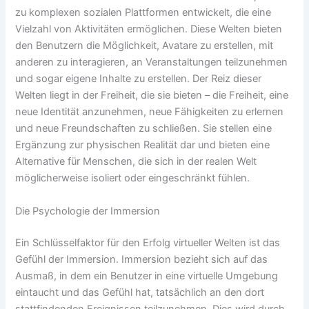
zu komplexen sozialen Plattformen entwickelt, die eine
Vielzahl von Aktivitäten ermöglichen. Diese Welten bieten
den Benutzern die Möglichkeit, Avatare zu erstellen, mit
anderen zu interagieren, an Veranstaltungen teilzunehmen
und sogar eigene Inhalte zu erstellen. Der Reiz dieser
Welten liegt in der Freiheit, die sie bieten – die Freiheit, eine
neue Identität anzunehmen, neue Fähigkeiten zu erlernen
und neue Freundschaften zu schließen. Sie stellen eine
Ergänzung zur physischen Realität dar und bieten eine
Alternative für Menschen, die sich in der realen Welt
möglicherweise isoliert oder eingeschränkt fühlen.
Die Psychologie der Immersion
Ein Schlüsselfaktor für den Erfolg virtueller Welten ist das
Gefühl der Immersion. Immersion bezieht sich auf das
Ausmaß, in dem ein Benutzer in eine virtuelle Umgebung
eintaucht und das Gefühl hat, tatsächlich an den dort
stattfindenden Ereignissen teilzunehmen. Dies wird durch