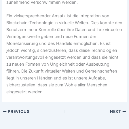
zunehmend verschwimmen werden.
Ein vielversprechender Ansatz ist die Integration von
Blockchain-Technologie in virtuelle Welten. Dies könnte den
Benutzern mehr Kontrolle über ihre Daten und ihre virtuellen
Vermögenswerte geben und neue Formen der
Monetarisierung und des Handels ermöglichen. Es ist
jedoch wichtig, sicherzustellen, dass diese Technologien
verantwortungsvoll eingesetzt werden und dass sie nicht
zu neuen Formen von Ungleichheit oder Ausbeutung
führen. Die Zukunft virtueller Welten und Gemeinschaften
liegt in unseren Händen und es ist unsere Aufgabe,
sicherzustellen, dass sie zum Wohle aller Menschen
eingesetzt werden.
PREVIOUS
NEXT