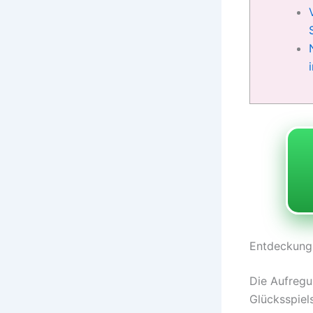
Entdeckungs
Die Aufregu
Glücksspiels