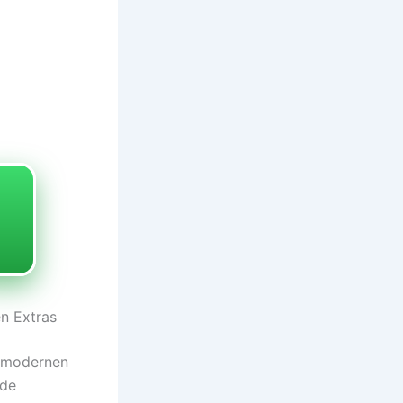
en Extras
s modernen
nde