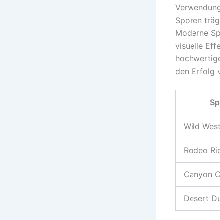
Verwendung
Sporen trägt
Moderne Spi
visuelle Eff
hochwertige
den Erfolg 
Sp
Wild West
Rodeo Ri
Canyon C
Desert Du