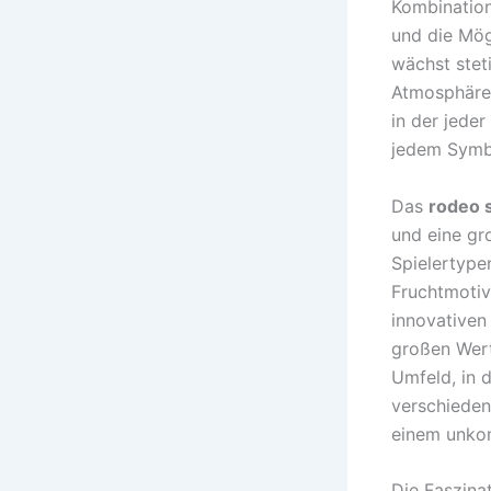
Kombination
und die Mög
wächst steti
Atmosphäre 
in der jeder
jedem Symbo
Das
rodeo s
und eine gr
Spielertype
Fruchtmotiv
innovativen
großen Wert
Umfeld, in 
verschiede
einem unkom
Die Faszina