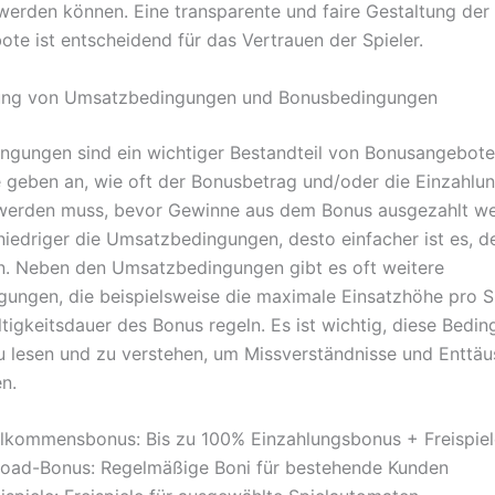
werden können. Eine transparente und faire Gestaltung der
te ist entscheidend für das Vertrauen der Spieler.
ung von Umsatzbedingungen und Bonusbedingungen
gungen sind ein wichtiger Bestandteil von Bonusangeboten
e geben an, wie oft der Bonusbetrag und/oder die Einzahlu
werden muss, bevor Gewinne aus dem Bonus ausgezahlt w
niedriger die Umsatzbedingungen, desto einfacher ist es, 
en. Neben den Umsatzbedingungen gibt es oft weitere
ungen, die beispielsweise die maximale Einsatzhöhe pro S
ltigkeitsdauer des Bonus regeln. Es ist wichtig, diese Bedi
zu lesen und zu verstehen, um Missverständnisse und Enttä
n.
llkommensbonus: Bis zu 100% Einzahlungsbonus + Freispiel
load-Bonus: Regelmäßige Boni für bestehende Kunden