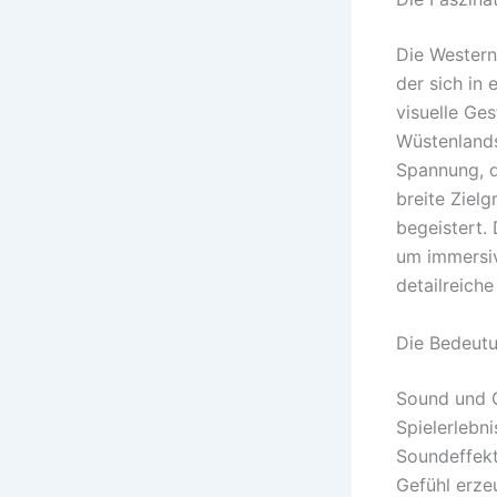
Die Western
der sich in 
visuelle Ge
Wüstenlands
Spannung, d
breite Ziel
begeistert.
um immersiv
detailreich
Die Bedeutu
Sound und G
Spielerlebn
Soundeffekt
Gefühl erze