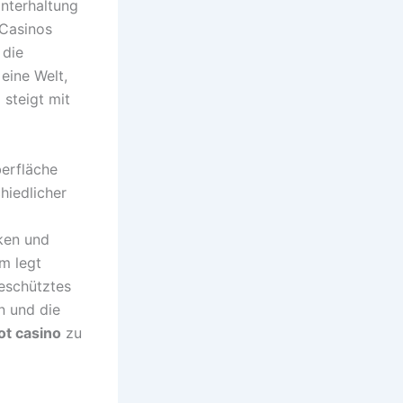
Unterhaltung
-Casinos
 die
eine Welt,
 steigt mit
berfläche
hiedlicher
ken und
m legt
geschütztes
n und die
ot casino
zu