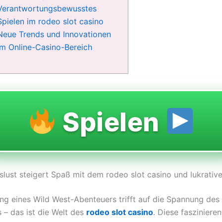
Verantwortungsbewusstes
Spielen im rodeo slot casino
Neue Trends und Innovationen
im Online-Casino-Bereich
Spielen
lust steigert Spaß mit dem rodeo slot casino und lukrativ
ng eines Wild West-Abenteuers trifft auf die Spannung de
 – das ist die Welt des
rodeo slot casino
. Diese fasziniere