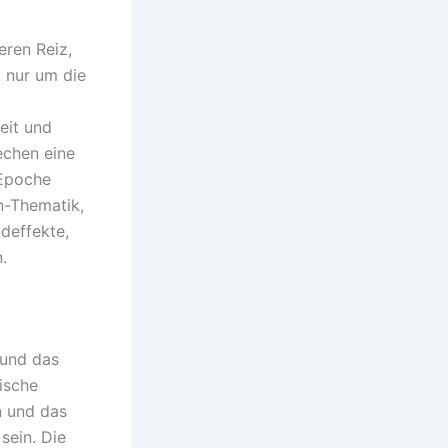
eren Reiz,
t nur um die
eit und
echen eine
 Epoche
n-Thematik,
deffekte,
.
 und das
tische
n und das
sein. Die