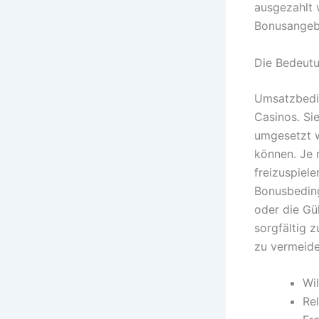
ausgezahlt 
Bonusangebo
Die Bedeut
Umsatzbedin
Casinos. Si
umgesetzt 
können. Je 
freizuspiel
Bonusbeding
oder die Gü
sorgfältig 
zu vermeide
Wi
Re