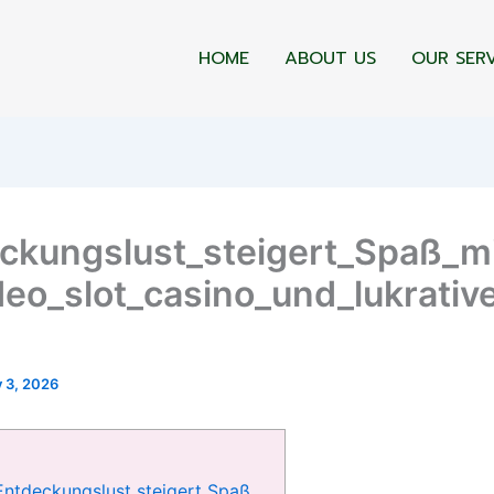
HOME
ABOUT US
OUR SER
ckungslust_steigert_Spaß_m
eo_slot_casino_und_lukrativ
y 3, 2026
Entdeckungslust steigert Spaß