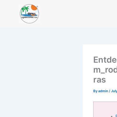
Skip
to
content
Entde
m_rod
ras
By
admin
/
Jul