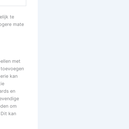
lijk te
 hogere mate
pellen met
e toevoegen
erie kan
ie
ards en
levendige
ieden om
 Dit kan