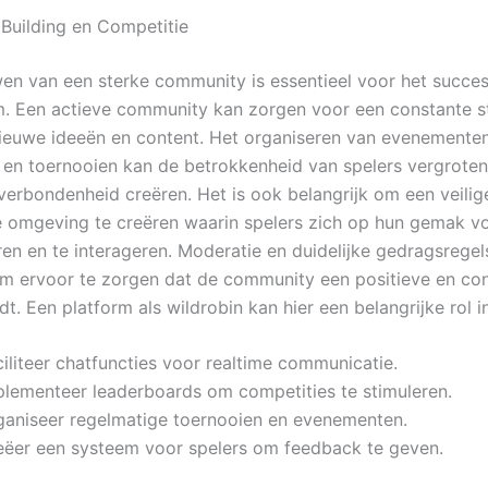
uilding en Competitie
n van een sterke community is essentieel voor het succe
m. Een actieve community kan zorgen voor een constante 
ieuwe ideeën en content. Het organiseren van evenementen
 en toernooien kan de betrokkenheid van spelers vergroten
verbondenheid creëren. Het is ook belangrijk om een veilig
e omgeving te creëren waarin spelers zich op hun gemak v
n en te interageren. Moderatie en duidelijke gedragsregels
om ervoor te zorgen dat de community een positieve en con
t. Een platform als wildrobin kan hier een belangrijke rol i
iliteer chatfuncties voor realtime communicatie.
plementeer leaderboards om competities te stimuleren.
ganiseer regelmatige toernooien en evenementen.
eëer een systeem voor spelers om feedback te geven.