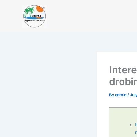
Skip
to
content
Inter
drobi
By
admin
/
Jul