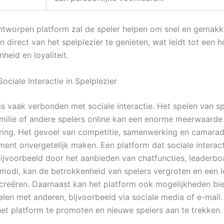
tworpen platform zal de speler helpen om snel en gemakke
n direct van het spelplezier te genieten, wat leidt tot een
heid en loyaliteit.
ociale Interactie in Spelplezier
 is vaak verbonden met sociale interactie. Het spelen van s
amilie of andere spelers online kan een enorme meerwaard
ring. Het gevoel van competitie, samenwerking en camarad
ent onvergetelijk maken. Een platform dat sociale interact
, bijvoorbeeld door het aanbieden van chatfuncties, leaderbo
-modi, kan de betrokkenheid van spelers vergroten en een 
reëren. Daarnaast kan het platform ook mogelijkheden b
elen met anderen, bijvoorbeeld via sociale media of e-mail.
et platform te promoten en nieuwe spelers aan te trekken.