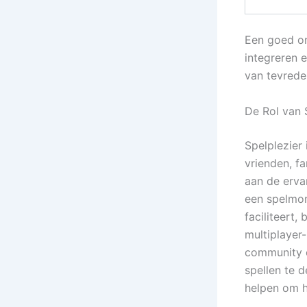
Een goed on
integreren e
van tevreden
De Rol van S
Spelplezier
vrienden, f
aan de erva
een spelmom
faciliteert
multiplayer
community c
spellen te d
helpen om h