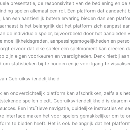
uele presentatie, de responsiviteit van de bediening en de st
inding spelen allemaal een rol. Een platform dat aandacht 
s, kan een aanzienlijk betere ervaring bieden dan een platf
aarnaast is het belangrijk dat het platform zich aanpast aa
an de individuele speler, bijvoorbeeld door het aanbieden 
de moeilijkheidsgraden, aanpassingsmogelijkheden en person
 zorgt ervoor dat elke speler een spelmoment kan creëren da
p zijn eigen voorkeuren en vaardigheden. Denk hierbij aan
 om statistieken bij te houden en je voortgang te visualise
van Gebruiksvriendelijkheid
 en onoverzichtelijk platform kan afschrikken, zelfs als he
tstekende spellen biedt. Gebruiksvriendelijkheid is daarom 
succes. Een intuïtieve navigatie, duidelijke instructies en e
jke interface maken het voor spelers gemakkelijker om te 
form te bieden heeft. Het is ook belangrijk dat het platfor