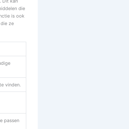
. Dit kan
middelen die
ctie is ook
 die ze
udige
te vinden.
te passen