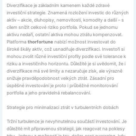
Diverzifikace je základním kamenem každé zdravé
investiční strategie. Znamená rozložení investic do různých
aktiv – akcie, dluhopisy, nemovitosti, komodity a další – s
cílem snížit celkové riziko portfolia. Pokud se jednomu
aktivu nedaří, ostatní aktiva mohou ztrátu kompenzovat.
Platforma
thorfortune
nabízí možnost investovat do
široké škály aktiv, což usnadňuje diverzifikaci. Investoři si
mohou zvolit různé investiční profily podle své tolerance k
riziku a investičního horizontu. Důležité je si uvědomit, že i
diverzifikace má své limity a nezaručuje zisk, ale výrazně
snižuje pravděpodobnost velkých ztrát. Zásadní pro
úspěšné investování je proto i průběžné monitorování
portfolia a jeho pravidelná rebalancování.
Strategie pro minimalizaci ztrát v turbulentních dobách
Tržní turbulence je nevyhnutelnou součástí investování. Je
důležité mít připravenou strategii, jak reagovat na poklesy
trhu. Jednou z možností je tzv. dollar-cost averaging, kdy