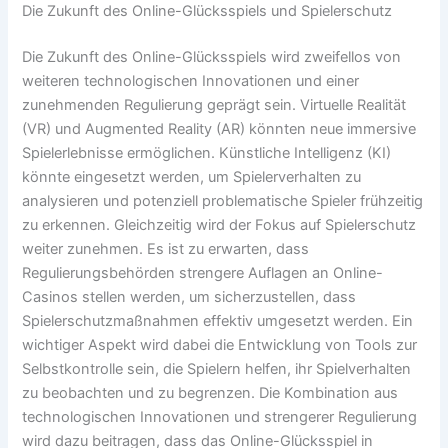
Die Zukunft des Online-Glücksspiels und Spielerschutz
Die Zukunft des Online-Glücksspiels wird zweifellos von
weiteren technologischen Innovationen und einer
zunehmenden Regulierung geprägt sein. Virtuelle Realität
(VR) und Augmented Reality (AR) könnten neue immersive
Spielerlebnisse ermöglichen. Künstliche Intelligenz (KI)
könnte eingesetzt werden, um Spielerverhalten zu
analysieren und potenziell problematische Spieler frühzeitig
zu erkennen. Gleichzeitig wird der Fokus auf Spielerschutz
weiter zunehmen. Es ist zu erwarten, dass
Regulierungsbehörden strengere Auflagen an Online-
Casinos stellen werden, um sicherzustellen, dass
Spielerschutzmaßnahmen effektiv umgesetzt werden. Ein
wichtiger Aspekt wird dabei die Entwicklung von Tools zur
Selbstkontrolle sein, die Spielern helfen, ihr Spielverhalten
zu beobachten und zu begrenzen. Die Kombination aus
technologischen Innovationen und strengerer Regulierung
wird dazu beitragen, dass das Online-Glücksspiel in