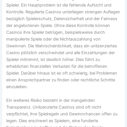
Spieler. Ein Hauptproblem ist die fehlende Aufsicht und
Kontrolle. Regulierte Casinos unterliegen strengen Auflagen
bezüglich Spielerschutz, Datensicherheit und der Fairness
der angebotenen Spiele. Ohne diese Kontrolle können
Casinos ihre Spieler betrügen, beispielsweise durch
manipulierte Spiele oder die Nichtauszahlung von
Gewinnen. Die Wahrscheinlichkeit, dass ein unlizenziertes
Casino plötzlich verschwindet und alle Einzahlungen der
Spieler mitnimmt, ist deutlich höher. Dies führt zu
erheblichen finanziellen Verlusten für die betroffenen
Spieler. Darüber hinaus ist es oft schwierig, bei Problemen
einen Ansprechpartner zu finden oder rechtliche Schritte
einzuleiten.
Ein weiteres Risiko besteht in der mangelnden
Transparenz. Unlizenzierte Casinos sind oft nicht
verpflichtet, ihre Spielregeln und Gewinnchancen offen zu
legen. Dies erschwert es Spielern, eine fundierte