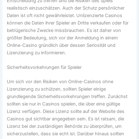
Entscheidung zu treffen und die Risiken des Spiels
realistisch einzuschätzen. Auch der Schutz persönlicher
Daten ist oft nicht gewährleistet. Unlizenzierte Casinos
können die Daten ihrer Spieler an Dritte verkaufen oder für
betrügerische Zwecke missbrauchen. Es ist daher von
größter Bedeutung, sich vor der Anmeldung in einem
Online-Casino gründlich über dessen Seriosität und
Lizenzierung zu informieren.
Sicherheitsvorkehrungen für Spieler
Um sich vor den Risiken von Online-Casinos ohne
Lizenzierung zu schützen, sollten Spieler einige
grundlegende Sicherheitsvorkehrungen treffen. Zunächst
sollten sie nur in Casinos spielen, die über eine gültige
Lizenz verfügen. Diese Lizenz sollte auf der Website des
Casinos gut sichtbar angegeben sein. Es ist ratsam, die
Lizenz bei der zuständigen Behörde zu überprüfen, um
sicherzustellen, dass sie echt ist. Darüber hinaus sollten