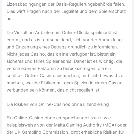
Lizenzbedingungen der Oasis-Regulierungsbehörde fallen.
Dies wirft Fragen nach der Legalität und dem Spielerschutz
auf.
Die Vielfalt an Anbietern im Online-Glücksspielmarkt ist
enorm, und es ist entscheidend, sich vor der Anmeldung
und Einzahlung eines Betrags gründlich zu informieren.
Nicht jedes Casino, das online verfügbar ist, bietet ein
sicheres und faires Spielerlebnis. Daher ist es wichtig, die
verschiedenen Faktoren zu berücksichtigen, die ein
seriöses Online-Casino ausmachen, und sich bewusst zu
machen, welche Risiken mit dem Spielen in einem Casino
verbunden sein können, das nicht reguliert ist.
Die Risiken von Online-Casinos ohne Lizenzierung
Ein Online-Casino ohne entsprechende Lizenz, wie
beispielsweise von der Malta Gaming Authority (MGA) oder
der UK Gambling Commission, birgt erhebliche Risiken für