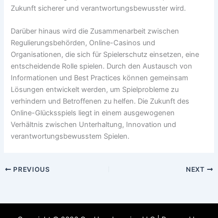
Zukunft sicherer und verantwortungsbewusster wird.
Darüber hinaus wird die Zusammenarbeit zwischen
Regulierungsbehörden, Online-Casinos und
Organisationen, die sich für Spielerschutz einsetzen, eine
entscheidende Rolle spielen. Durch den Austausch von
Informationen und Best Practices können gemeinsam
Lösungen entwickelt werden, um Spielprobleme zu
verhindern und Betroffenen zu helfen. Die Zukunft des
Online-Glücksspiels liegt in einem ausgewogenen
Verhältnis zwischen Unterhaltung, Innovation und
verantwortungsbewusstem Spielen.
PREVIOUS
NEXT