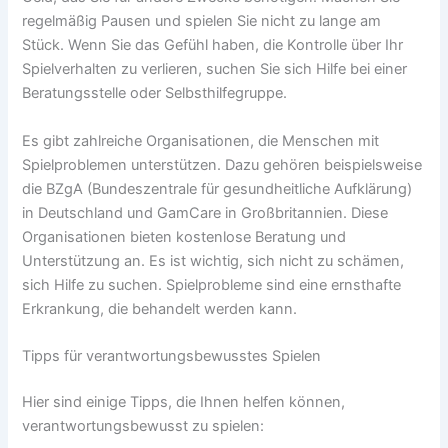
regelmäßig Pausen und spielen Sie nicht zu lange am
Stück. Wenn Sie das Gefühl haben, die Kontrolle über Ihr
Spielverhalten zu verlieren, suchen Sie sich Hilfe bei einer
Beratungsstelle oder Selbsthilfegruppe.
Es gibt zahlreiche Organisationen, die Menschen mit
Spielproblemen unterstützen. Dazu gehören beispielsweise
die BZgA (Bundeszentrale für gesundheitliche Aufklärung)
in Deutschland und GamCare in Großbritannien. Diese
Organisationen bieten kostenlose Beratung und
Unterstützung an. Es ist wichtig, sich nicht zu schämen,
sich Hilfe zu suchen. Spielprobleme sind eine ernsthafte
Erkrankung, die behandelt werden kann.
Tipps für verantwortungsbewusstes Spielen
Hier sind einige Tipps, die Ihnen helfen können,
verantwortungsbewusst zu spielen: