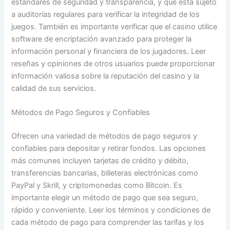
estándares de seguridad y transparencia, y que está sujeto
a auditorías regulares para verificar la integridad de los
juegos. También es importante verificar que el casino utilice
software de encriptación avanzado para proteger la
información personal y financiera de los jugadores. Leer
reseñas y opiniones de otros usuarios puede proporcionar
información valiosa sobre la reputación del casino y la
calidad de sus servicios.
Métodos de Pago Seguros y Confiables
Ofrecen una variedad de métodos de pago seguros y
confiables para depositar y retirar fondos. Las opciones
más comunes incluyen tarjetas de crédito y débito,
transferencias bancarias, billeteras electrónicas como
PayPal y Skrill, y criptomonedas como Bitcoin. Es
importante elegir un método de pago que sea seguro,
rápido y conveniente. Leer los términos y condiciones de
cada método de pago para comprender las tarifas y los