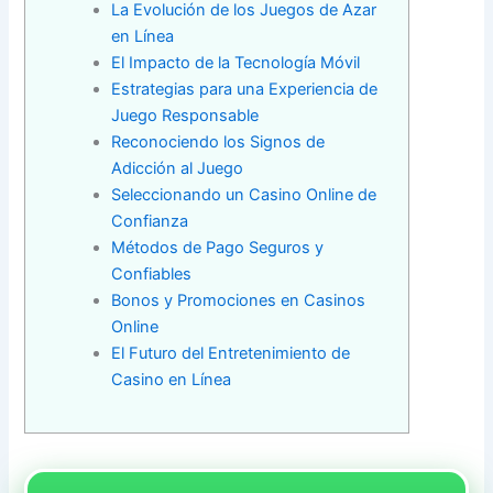
La Evolución de los Juegos de Azar
en Línea
El Impacto de la Tecnología Móvil
Estrategias para una Experiencia de
Juego Responsable
Reconociendo los Signos de
Adicción al Juego
Seleccionando un Casino Online de
Confianza
Métodos de Pago Seguros y
Confiables
Bonos y Promociones en Casinos
Online
El Futuro del Entretenimiento de
Casino en Línea