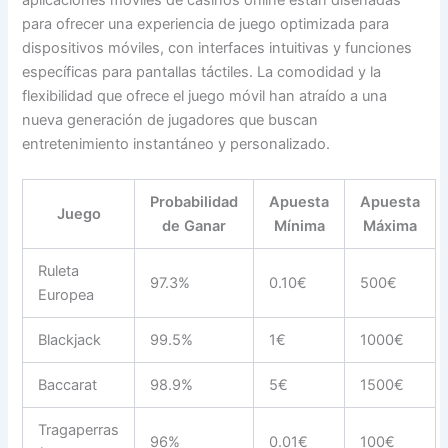
para ofrecer una experiencia de juego optimizada para
dispositivos móviles, con interfaces intuitivas y funciones
específicas para pantallas táctiles. La comodidad y la
flexibilidad que ofrece el juego móvil han atraído a una
nueva generación de jugadores que buscan
entretenimiento instantáneo y personalizado.
Probabilidad
Apuesta
Apuesta
Juego
de Ganar
Mínima
Máxima
Ruleta
97.3%
0.10€
500€
Europea
Blackjack
99.5%
1€
1000€
Baccarat
98.9%
5€
1500€
Tragaperras
96%
0.01€
100€