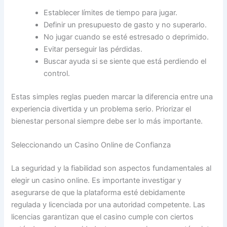
Establecer límites de tiempo para jugar.
Definir un presupuesto de gasto y no superarlo.
No jugar cuando se esté estresado o deprimido.
Evitar perseguir las pérdidas.
Buscar ayuda si se siente que está perdiendo el
control.
Estas simples reglas pueden marcar la diferencia entre una
experiencia divertida y un problema serio. Priorizar el
bienestar personal siempre debe ser lo más importante.
Seleccionando un Casino Online de Confianza
La seguridad y la fiabilidad son aspectos fundamentales al
elegir un casino online. Es importante investigar y
asegurarse de que la plataforma esté debidamente
regulada y licenciada por una autoridad competente. Las
licencias garantizan que el casino cumple con ciertos