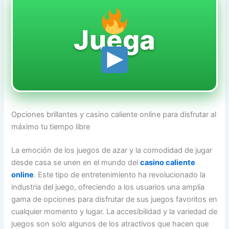
Juega
Opciones brillantes y casino caliente online para disfrutar al
máximo tu tiempo libre
La emoción de los juegos de azar y la comodidad de jugar
desde casa se unen en el mundo del
casino caliente
online
. Este tipo de entretenimiento ha revolucionado la
industria del juego, ofreciendo a los usuarios una amplia
gama de opciones para disfrutar de sus juegos favoritos en
cualquier momento y lugar. La accesibilidad y la variedad de
juegos son solo algunos de los atractivos que hacen que