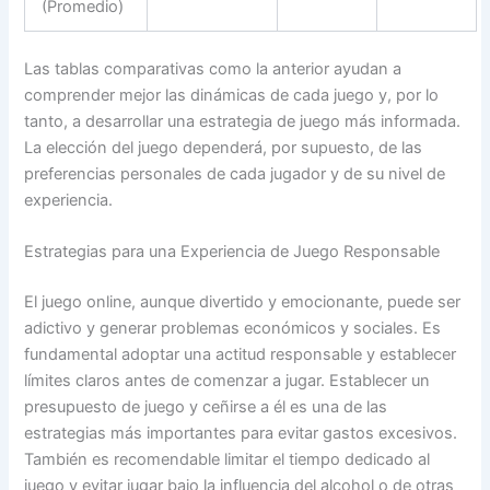
(Promedio)
Las tablas comparativas como la anterior ayudan a
comprender mejor las dinámicas de cada juego y, por lo
tanto, a desarrollar una estrategia de juego más informada.
La elección del juego dependerá, por supuesto, de las
preferencias personales de cada jugador y de su nivel de
experiencia.
Estrategias para una Experiencia de Juego Responsable
El juego online, aunque divertido y emocionante, puede ser
adictivo y generar problemas económicos y sociales. Es
fundamental adoptar una actitud responsable y establecer
límites claros antes de comenzar a jugar. Establecer un
presupuesto de juego y ceñirse a él es una de las
estrategias más importantes para evitar gastos excesivos.
También es recomendable limitar el tiempo dedicado al
juego y evitar jugar bajo la influencia del alcohol o de otras