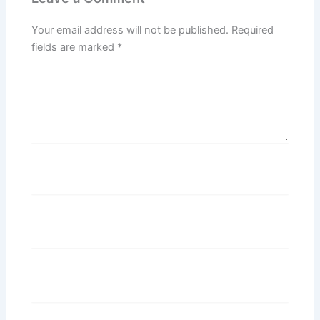
Your email address will not be published.
Required
fields are marked
*
Type
here..
Name*
Email*
Website