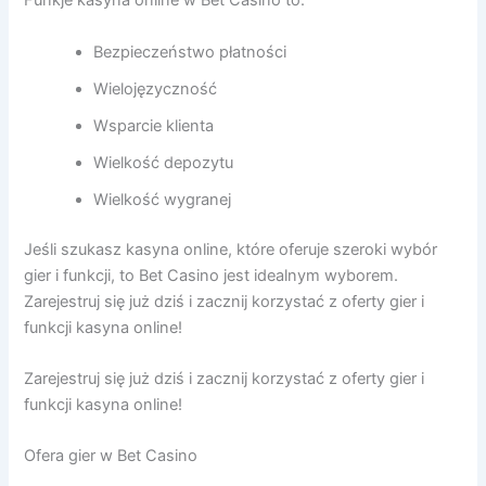
Funkje kasyna online w Bet Casino to:
Bezpieczeństwo płatności
Wielojęzyczność
Wsparcie klienta
Wielkość depozytu
Wielkość wygranej
Jeśli szukasz kasyna online, które oferuje szeroki wybór
gier i funkcji, to Bet Casino jest idealnym wyborem.
Zarejestruj się już dziś i zacznij korzystać z oferty gier i
funkcji kasyna online!
Zarejestruj się już dziś i zacznij korzystać z oferty gier i
funkcji kasyna online!
Ofera gier w Bet Casino