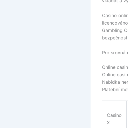
vkládat a v
Casino onli
licencováno
Gambling Co
bezpečnosti
Pro srovnání
Online casi
Online casi
Nabídka he
Platební me
Casino
X