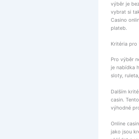
výběr je bez
vybrat si t
Casino onli
plateb.
Kritéria pro
Pro výběr ne
je nabídka h
sloty, ruleta
Dalším krit
casin. Tent
výhodné pro
Online casi
jako jsou kr