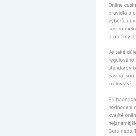
Online casin
pravidla a 
výběrů, aby
casino mělo
problémy a 
Je také důle
regulováno 
standardy b
casina jsou
království.
Při hodnocen
hodnocení o
kvalitě onl
nejznámější
Guru nebo T