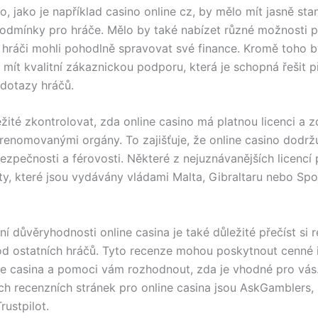
o, jako je například casino online cz, by mělo mít jasně st
podmínky pro hráče. Mělo by také nabízet různé možnosti p
 hráči mohli pohodlně spravovat své finance. Kromě toho b
 mít kvalitní zákaznickou podporu, která je schopná řešit 
dotazy hráčů.
žité zkontrolovat, zda online casino má platnou licenci a z
renomovanými orgány. To zajišťuje, že online casino dodržu
ezpečnosti a férovosti. Některé z nejuznávanějších licencí 
 ty, které jsou vydávány vládami Malta, Gibraltaru nebo Sp
í důvěryhodnosti online casina je také důležité přečíst si 
d ostatních hráčů. Tyto recenze mohou poskytnout cenné 
ine casina a pomoci vám rozhodnout, zda je vhodné pro vás
ch recenzních stránek pro online casina jsou AskGamblers,
rustpilot.