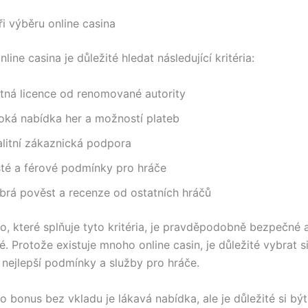
ři výběru online casina
nline casina je důležité hledat následující kritéria:
atná licence od renomované autority
roká nabídka her a možností plateb
alitní zákaznická podpora
sté a férové podmínky pro hráče
brá pověst a recenze od ostatních hráčů
no, které splňuje tyto kritéria, je pravděpodobně bezpečné 
. Protože existuje mnoho online casin, je důležité vybrat s
í nejlepší podmínky a služby pro hráče.
o bonus bez vkladu je lákavá nabídka, ale je důležité si být 