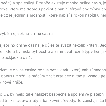
pečný a spolehlivý. Protože existuje mnoho online casin, je
akové, které má dobrou pověst a nabízí férové podmínky pr
ne cz je jedním z možností, které nabízí širokou nabídku he
 výběr nejlepšího online casina
jlepšího online casina je důležité zvážit několik kritérií. Je
er, která by měla být pestrá a zahrnovat různé typy her, ja
, blackjack a další.
ériem je online casino bonus bez vkladu, který nabízí mnoho
o bonus umožňuje hráčům začít hrát bez nutnosti vkladu pe
 nové hráče.
no CZ by mělo také nabízet bezpečné a spolehlivé platební
editní karty, e-wallety a bankovní převody. To zajišťuje, ž