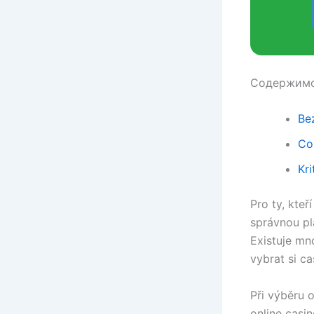
Содержим
Be
Co 
Kri
Pro ty, kteř
správnou pl
Existuje mno
vybrat si ca
Při výběru o
online casi