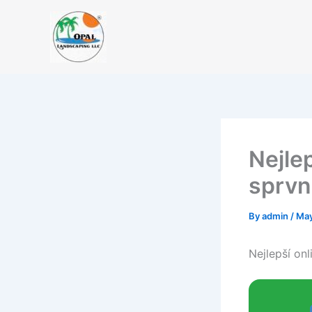
Skip
to
content
Nejlep
sprvn
By
admin
/
May
Nejlepší onl