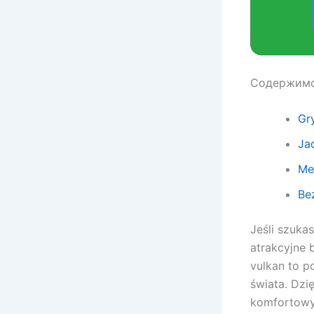
Содержим
Gr
Ja
Me
Be
Jeśli szuka
atrakcyjne 
vulkan to p
świata. Dzi
komfortowy