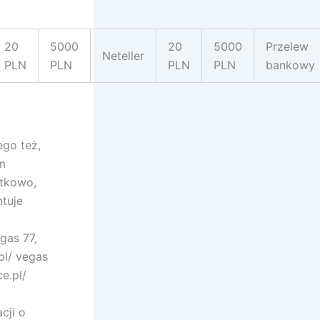
20
5000
20
5000
Przelew
Neteller
PLN
PLN
PLN
PLN
bankowy
ego też,
m
atkowo,
ntuje
gas 77,
pl/ vegas
e.pl/
cji o