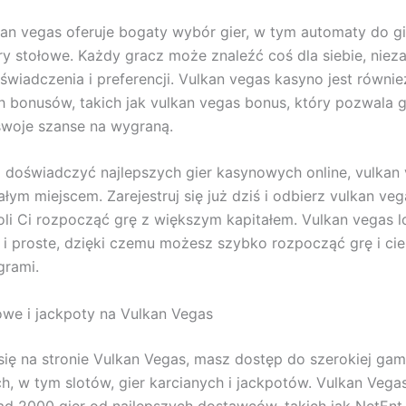
an vegas oferuje bogaty wybór gier, w tym automaty do gi
gry stołowe. Każdy gracz może znaleźć coś dla siebie, niez
wiadczenia i preferencji. Vulkan vegas kasyno jest równie
h bonusów, takich jak vulkan vegas bonus, który pozwala
swoje szanse na wygraną.
z doświadczyć najlepszych gier kasynowych online, vulkan
ałym miejscem. Zarejestruj się już dziś i odbierz vulkan ve
li Ci rozpocząć grę z większym kapitałem. Vulkan vegas 
e i proste, dzięki czemu możesz szybko rozpocząć grę i cie
grami.
we i jackpoty na Vulkan Vegas
 się na stronie Vulkan Vegas, masz dostęp do szerokiej gam
, w tym slotów, gier karcianych i jackpotów. Vulkan Vega
ad 2000 gier od najlepszych dostawców, takich jak NetEnt,