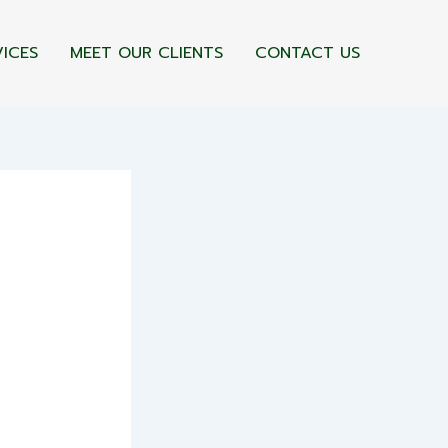
VICES
MEET OUR CLIENTS
CONTACT US