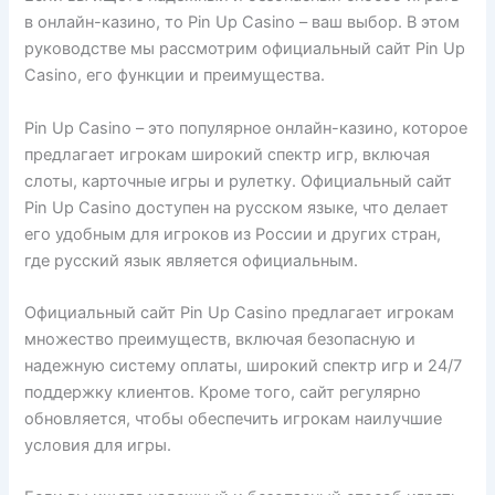
в онлайн-казино, то Pin Up Casino – ваш выбор. В этом
руководстве мы рассмотрим официальный сайт Pin Up
Casino, его функции и преимущества.
Pin Up Casino – это популярное онлайн-казино, которое
предлагает игрокам широкий спектр игр, включая
слоты, карточные игры и рулетку. Официальный сайт
Pin Up Casino доступен на русском языке, что делает
его удобным для игроков из России и других стран,
где русский язык является официальным.
Официальный сайт Pin Up Casino предлагает игрокам
множество преимуществ, включая безопасную и
надежную систему оплаты, широкий спектр игр и 24/7
поддержку клиентов. Кроме того, сайт регулярно
обновляется, чтобы обеспечить игрокам наилучшие
условия для игры.