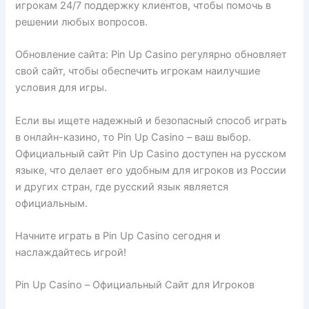
игрокам 24/7 поддержку клиентов, чтобы помочь в
решении любых вопросов.
Обновление сайта: Pin Up Casino регулярно обновляет
свой сайт, чтобы обеспечить игрокам наилучшие
условия для игры.
Если вы ищете надежный и безопасный способ играть
в онлайн-казино, то Pin Up Casino – ваш выбор.
Официальный сайт Pin Up Casino доступен на русском
языке, что делает его удобным для игроков из России
и других стран, где русский язык является
официальным.
Начните играть в Pin Up Casino сегодня и
наслаждайтесь игрой!
Pin Up Casino – Официальный Сайт для Игроков