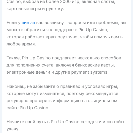
Casino, выбрав из более 3000 игр, включая слоты,
карточные игры и рулетку.
Если у
пин ап
вас возникнут вопросы или проблемы, вы
можете обратиться к поддержке Pin Up Casino,
которая работает круглосуточно, чтобы помочь вам в
любое время.
Также, Pin Up Casino предлагает несколько способов
для пополнения счета, включая банковские карты,
электронные деньги и другие payment systems.
Наконец, не забывайте о правилах и условиях игры,
которые могут изменяться, поэтому рекомендуется
регулярно проверять информацию на официальном
сайте Pin Up Casino.
Начните свой путь в Pin Up Casino сегодня и испытайте
удачу!