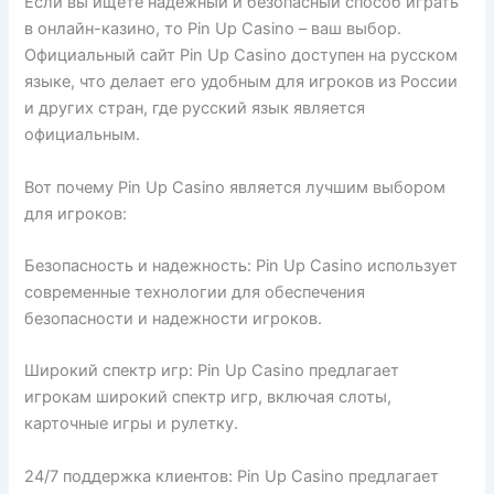
Если вы ищете надежный и безопасный способ играть
в онлайн-казино, то Pin Up Casino – ваш выбор.
Официальный сайт Pin Up Casino доступен на русском
языке, что делает его удобным для игроков из России
и других стран, где русский язык является
официальным.
Вот почему Pin Up Casino является лучшим выбором
для игроков:
Безопасность и надежность: Pin Up Casino использует
современные технологии для обеспечения
безопасности и надежности игроков.
Широкий спектр игр: Pin Up Casino предлагает
игрокам широкий спектр игр, включая слоты,
карточные игры и рулетку.
24/7 поддержка клиентов: Pin Up Casino предлагает