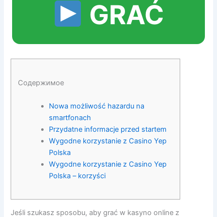
GRAĆ
Содержимое
Nowa możliwość hazardu na
smartfonach
Przydatne informacje przed startem
Wygodne korzystanie z Casino Yep
Polska
Wygodne korzystanie z Casino Yep
Polska – korzyści
Jeśli szukasz sposobu, aby grać w kasyno online z