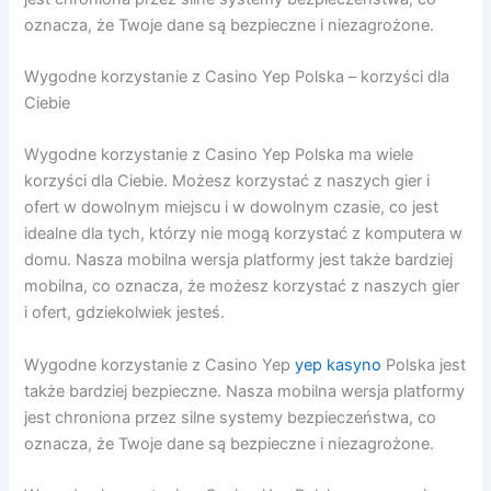
oznacza, że Twoje dane są bezpieczne i niezagrożone.
Wygodne korzystanie z Casino Yep Polska – korzyści dla
Ciebie
Wygodne korzystanie z Casino Yep Polska ma wiele
korzyści dla Ciebie. Możesz korzystać z naszych gier i
ofert w dowolnym miejscu i w dowolnym czasie, co jest
idealne dla tych, którzy nie mogą korzystać z komputera w
domu. Nasza mobilna wersja platformy jest także bardziej
mobilna, co oznacza, że możesz korzystać z naszych gier
i ofert, gdziekolwiek jesteś.
Wygodne korzystanie z Casino Yep
yep kasyno
Polska jest
także bardziej bezpieczne. Nasza mobilna wersja platformy
jest chroniona przez silne systemy bezpieczeństwa, co
oznacza, że Twoje dane są bezpieczne i niezagrożone.