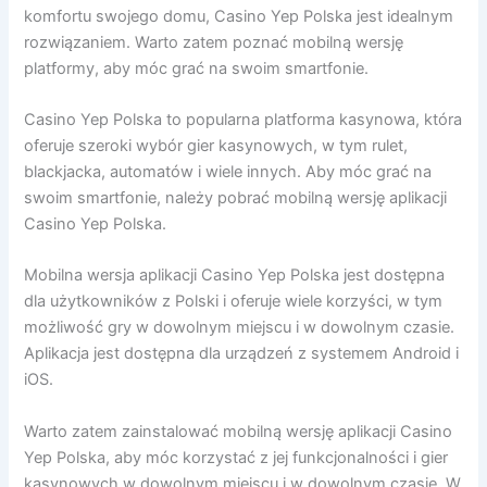
komfortu swojego domu, Casino Yep Polska jest idealnym
rozwiązaniem. Warto zatem poznać mobilną wersję
platformy, aby móc grać na swoim smartfonie.
Casino Yep Polska to popularna platforma kasynowa, która
oferuje szeroki wybór gier kasynowych, w tym rulet,
blackjacka, automatów i wiele innych. Aby móc grać na
swoim smartfonie, należy pobrać mobilną wersję aplikacji
Casino Yep Polska.
Mobilna wersja aplikacji Casino Yep Polska jest dostępna
dla użytkowników z Polski i oferuje wiele korzyści, w tym
możliwość gry w dowolnym miejscu i w dowolnym czasie.
Aplikacja jest dostępna dla urządzeń z systemem Android i
iOS.
Warto zatem zainstalować mobilną wersję aplikacji Casino
Yep Polska, aby móc korzystać z jej funkcjonalności i gier
kasynowych w dowolnym miejscu i w dowolnym czasie. W