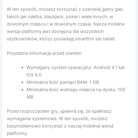
W ten sposób, możesz korzystać z szerokiej gamy gier,
takich jak ruletka, blackjack, poker i wiele innych, w
dowolnym miejscu i w dowolnym czasie. Nasza mobilna
wersja platformy jest dostępna dla wszystkich
użytkowników, którzy posiadają smartfon lub tablet.
Przydatne informacje przed startem
Wymagany system operacyjny: Android 4.1 lub
iOS 9.0
Minimalna ilość pamięci RAM: 1 GB
Minimalna ilość wolnego miejsca na dysku: 100
MB
Przed rozpoczęciem gry, upewnij się, że spełniasz
wymagania systemowe. W ten sposób, możesz
bezproblemowo korzystać z naszej mobilnej wersji
platformy.