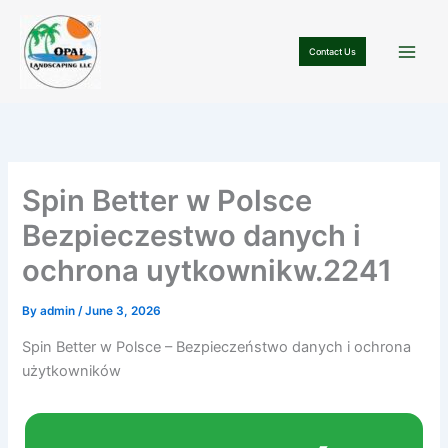
Skip
to
Contact Us
content
Spin Better w Polsce
Bezpieczestwo danych i
ochrona uytkownikw.2241
By
admin
/
June 3, 2026
Spin Better w Polsce – Bezpieczeństwo danych i ochrona
użytkowników