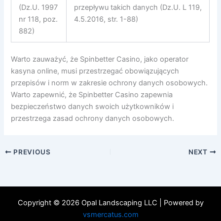
(Dz.U. 1997
przepływu takich danych (Dz.U. L 119,
nr 118, poz.
4.5.2016, str. 1-88)
882)
Warto zauważyć, że Spinbetter Casino, jako operator
kasyna online, musi przestrzegać obowiązujących
przepisów i norm w zakresie ochrony danych osobowych.
Warto zapewnić, że Spinbetter Casino zapewnia
bezpieczeństwo danych swoich użytkowników i
przestrzega zasad ochrony danych osobowych.
PREVIOUS
NEXT
Copyright © 2026 Opal Landscaping LLC | Powered by
vsmercatus.com