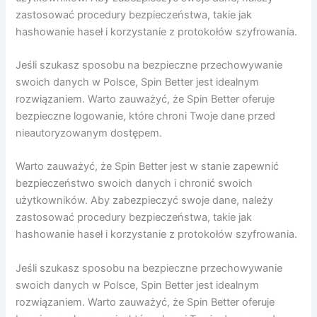
zastosować procedury bezpieczeństwa, takie jak
hashowanie haseł i korzystanie z protokołów szyfrowania.
Jeśli szukasz sposobu na bezpieczne przechowywanie
swoich danych w Polsce, Spin Better jest idealnym
rozwiązaniem. Warto zauważyć, że Spin Better oferuje
bezpieczne logowanie, które chroni Twoje dane przed
nieautoryzowanym dostępem.
Warto zauważyć, że Spin Better jest w stanie zapewnić
bezpieczeństwo swoich danych i chronić swoich
użytkowników. Aby zabezpieczyć swoje dane, należy
zastosować procedury bezpieczeństwa, takie jak
hashowanie haseł i korzystanie z protokołów szyfrowania.
Jeśli szukasz sposobu na bezpieczne przechowywanie
swoich danych w Polsce, Spin Better jest idealnym
rozwiązaniem. Warto zauważyć, że Spin Better oferuje