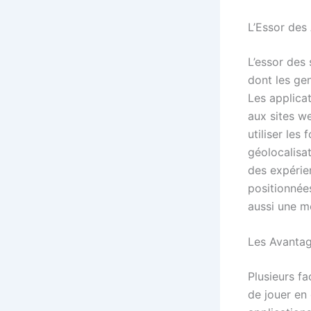
L’Essor des 
L’essor des
dont les ge
Les applicat
aux sites we
utiliser les
géolocalisat
des expérie
positionnée
aussi une me
Les Avantag
Plusieurs fa
de jouer en