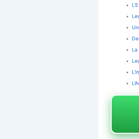
L’E
Le
Un
De
La 
Le
L’I
L’A