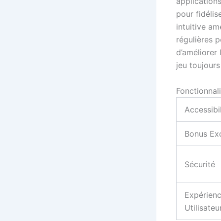
application
pour fidélis
intuitive am
régulières 
d’améliorer 
jeu toujours
Fonctionnal
Accessibil
Bonus Exc
Sécurité
Expérien
Utilisateu