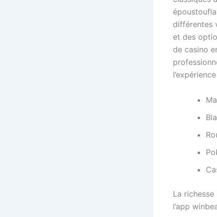
époustoufla
différentes 
et des optio
de casino en
professionn
l’expérience
Mac
Bla
Rou
Po
Cas
La richesse 
l’app winbea