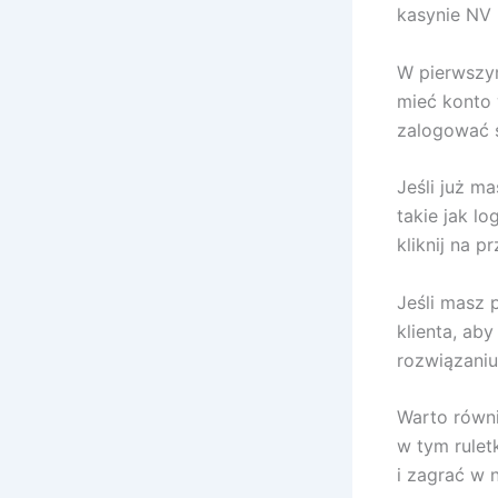
kasynie NV 
W pierwszym
mieć konto 
zalogować s
Jeśli już m
takie jak l
kliknij na pr
Jeśli masz 
klienta, ab
rozwiązani
Warto równi
w tym rulet
i zagrać w 