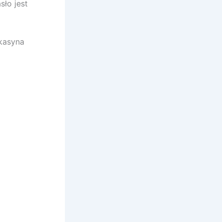
ło jest
kasyna