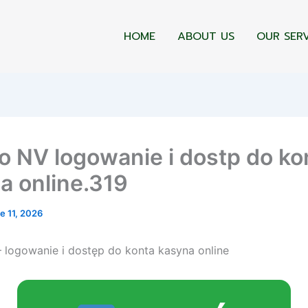
HOME
ABOUT US
OUR SER
o NV logowanie i dostp do ko
a online.319
e 11, 2026
 logowanie i dostęp do konta kasyna online