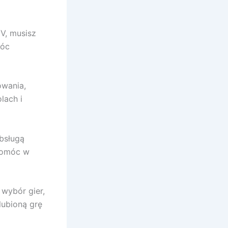
V, musisz
móc
owania,
lach i
bsługą
 pomóc w
 wybór gier,
lubioną grę