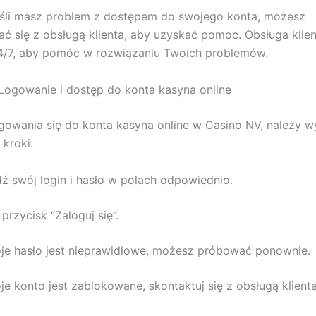
eśli masz problem z dostępem do swojego konta, możesz
ć się z obsługą klienta, aby uzyskać pomoc. Obsługa klien
4/7, aby pomóc w rozwiązaniu Twoich problemów.
Logowanie i dostęp do konta kasyna online
gowania się do konta kasyna online w Casino NV, należy 
 kroki:
 swój login i hasło w polach odpowiednio.
a przycisk “Zaloguj się”.
oje hasło jest nieprawidłowe, możesz próbować ponownie.
je konto jest zablokowane, skontaktuj się z obsługą klienta