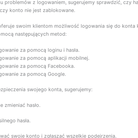
 problemów z logowaniem, sugerujemy sprawdzić, czy has
czy konto nie jest zablokowane.
feruje swoim klientom możliwość logowania się do konta 
pomocą następujących metod:
gowanie za pomocą loginu i hasła.
gowanie za pomocą aplikacji mobilnej.
gowanie za pomocą Facebooka.
gowanie za pomocą Google.
zpieczenia swojego konta, sugerujemy:
ie zmieniać hasło.
ilnego hasła.
wać swoje konto i zgłaszać wszelkie podejrzenia.