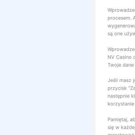
Wprowadzeni
procesem. A
wygenerowan
są one używ
Wprowadzeni
NV Casino o
Twoje dane 
Jeśli masz 
przycisk “Z
następnie k
korzystanie
Pamiętaj, 
się w każde