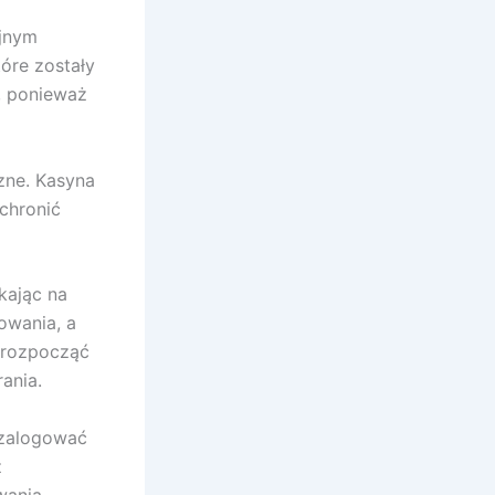
yjnym
óre zostały
, ponieważ
zne. Kasyna
chronić
kając na
owania, a
z rozpocząć
ania.
 zalogować
z