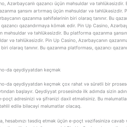
no, Azərbaycanlı qazancı üçün məhsuldar və təhlükəsizdir. 
azanma şansını artırmaq üçün məhsuldar və təhlükəsizdir. 
rbaycanın qazanma səhifələrinin biri olaraq tanınır. Bu qaz
, qazancı qazandırmaya kömək edir. Pin Up Casino, Azərbay
n məhsuldar və təhlükəsizdir. Bu platforma qazanma şansın
dar və təhlükəsizdir. Pin Up Casino, Azərbaycanın qazanm
n biri olaraq tanınır. Bu qazanma platforması, qazancı qaza
ino-da qeydiyyatdan keçmək
no-da qeydiyyatdan keçmək çox rahat və sürətli bir prosesd
tından başlayır. Qeydiyyat prosesində ilk adımda sizin adını
e-poçt adresinizi və şifrənizi daxil etməlisiniz. Bu məlumatlar
təhlil edilə biləcəyi məlumatlar olacaq.
a, hesabınızı təsdiq etmək üçün e-poçt vəzifəsinizə cavab v