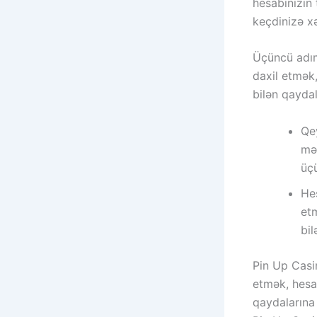
hesabınızın
keçdinizə xə
Üçüncü adım
daxil etmək,
bilən qayda
Qey
mə
üçü
Hes
etm
bi
Pin Up Casi
etmək, hesab
qaydalarına 