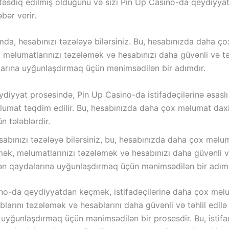
 təsdiq edilmiş olduğunu və sizi Pin Up Casino-da qeydiyya
bər verir.
da, hesabınızı təzələyə bilərsiniz. Bu, hesabınızda daha ç
 məlumatlarınızı təzələmək və hesabınızı daha güvənli və təh
larına uyğunlaşdırmaq üçün mənimsədilən bir adımdır.
diyyat prosesində, Pin Up Casino-da istifadəçilərinə əsaslı
lumat təqdim edilir. Bu, hesabınızda daha çox məlumat dax
n tələblərdir.
abınızı təzələyə bilərsiniz, bu, hesabınızda daha çox məlu
ək, məlumatlarınızı təzələmək və hesabınızı daha güvənli və
lən qaydalarına uyğunlaşdırmaq üçün mənimsədilən bir adımd
no-da qeydiyyatdan keçmək, istifadəçilərinə daha çox məl
larını təzələmək və hesablarını daha güvənli və təhlil edilə
uyğunlaşdırmaq üçün mənimsədilən bir prosesdir. Bu, istifad