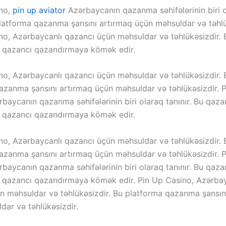
ino,
pin up aviator
Azərbaycanın qazanma səhifələrinin biri 
 platforma qazanma şansını artırmaq üçün məhsuldar və təhlü
no, Azərbaycanlı qazancı üçün məhsuldar və təhlükəsizdir
, qazancı qazandırmaya kömək edir.
no, Azərbaycanlı qazancı üçün məhsuldar və təhlükəsizdir. 
azanma şansını artırmaq üçün məhsuldar və təhlükəsizdir. 
rbaycanın qazanma səhifələrinin biri olaraq tanınır. Bu qaz
, qazancı qazandırmaya kömək edir.
no, Azərbaycanlı qazancı üçün məhsuldar və təhlükəsizdir. 
azanma şansını artırmaq üçün məhsuldar və təhlükəsizdir. 
rbaycanın qazanma səhifələrinin biri olaraq tanınır. Bu qaz
, qazancı qazandırmaya kömək edir. Pin Up Casino, Azərbay
n məhsuldar və təhlükəsizdir. Bu platforma qazanma şansın
dar və təhlükəsizdir.