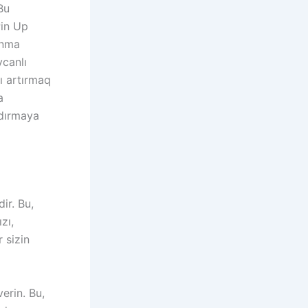
Bu
Pin Up
anma
canlı
ı artırmaq
a
ndırmaya
ir. Bu,
zı,
 sizin
erin. Bu,