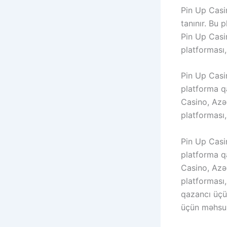
Pin Up Cas
tanınır. Bu
Pin Up Casi
platforması
Pin Up Casi
platforma q
Casino, Azə
platforması
Pin Up Casi
platforma q
Casino, Azə
platforması
qazancı üçü
üçün məhsul