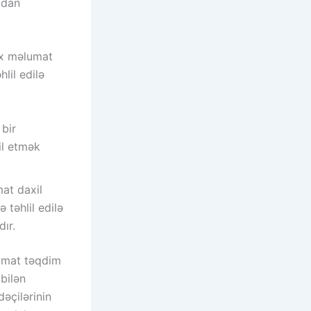
tdan
ox məlumat
lil edilə
 bir
il etmək
mat daxil
 təhlil edilə
ır.
umat təqdim
 bilən
əçilərinin