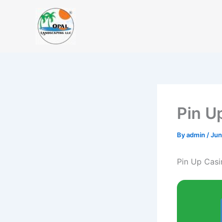
Skip
to
content
Pin U
By
admin
/
Jun
Pin Up Cas