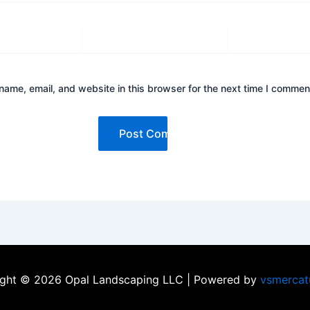
Email*
Website
ame, email, and website in this browser for the next time I commen
ght © 2026 Opal Landscaping LLC | Powered by
vsmercat