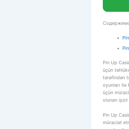
Содержим
Pi
Pi
Pin Up Casin
üçün təhlük
tərəfindən 
oyunları ilə
üçün müraci
olunan qızıl
Pin Up Casi
müraciət et