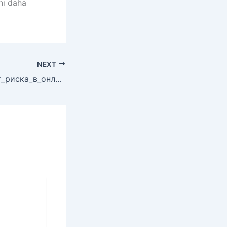
nı daha
NEXT
Удовольствие_от_риска_в_онлайн_мире_с_pin-up_casi