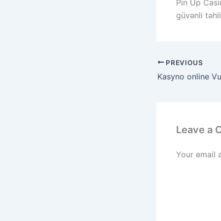
Pin Up Casi
güvənli təhl
PREVIOUS
Leave a
Your email 
Type
here..