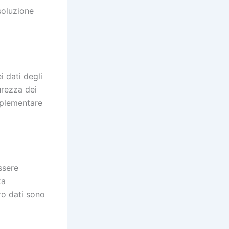
soluzione
i dati degli
urezza dei
implementare
ssere
za
ro dati sono