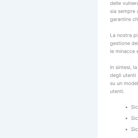
delle vulner
sia sempre a
garantire c
La nostra p
gestione de
le minacce 
In sintesi, 
degli utenti
su un modell
utenti.
Sic
Si
Si