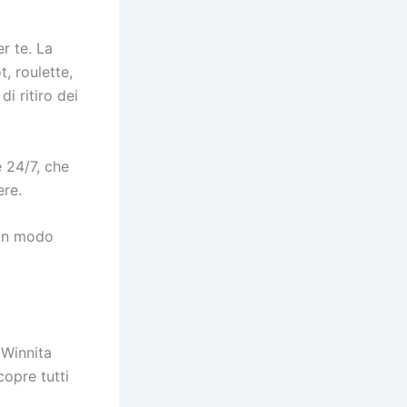
er te. La
, roulette,
i ritiro dei
e 24/7, che
ere.
e in modo
 Winnita
copre tutti