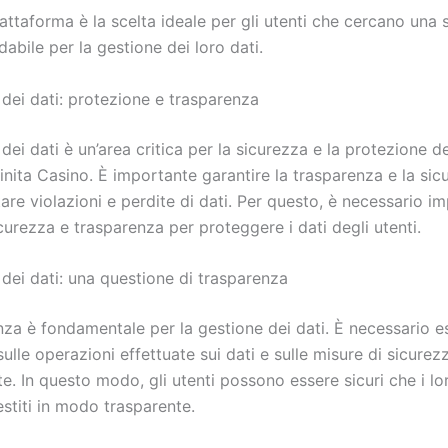
attaforma è la scelta ideale per gli utenti che cercano una 
idabile per la gestione dei loro dati.
 dei dati: protezione e trasparenza
dei dati è un’area critica per la sicurezza e la protezione de
inita Casino. È importante garantire la trasparenza e la sic
tare violazioni e perdite di dati. Per questo, è necessario 
curezza e trasparenza per proteggere i dati degli utenti.
dei dati: una questione di trasparenza
nza è fondamentale per la gestione dei dati. È necessario e
sulle operazioni effettuate sui dati e sulle misure di sicurez
. In questo modo, gli utenti possono essere sicuri che i lo
estiti in modo trasparente.