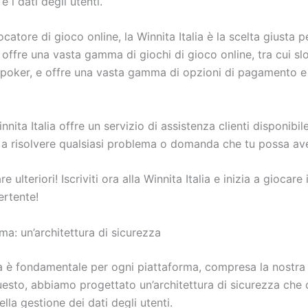
e i dati degli utenti.
ocatore di gioco online, la Winnita Italia è la scelta giusta p
offre una vasta gamma di giochi di gioco online, tra cui slot
 poker, e offre una vasta gamma di opzioni di pagamento e d
innita Italia offre un servizio di assistenza clienti disponibil
i a risolvere qualsiasi problema o domanda che tu possa av
e ulteriori! Iscriviti ora alla Winnita Italia e inizia a giocar
ertente!
ma: un’architettura di sicurezza
a è fondamentale per ogni piattaforma, compresa la nostra
questo, abbiamo progettato un’architettura di sicurezza che 
ella gestione dei dati degli utenti.