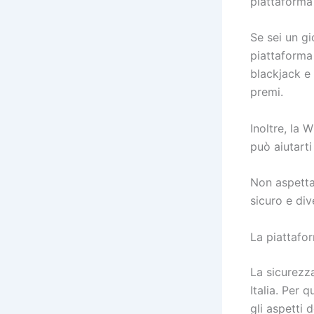
piattaforma 
Se sei un gi
piattaforma 
blackjack e
premi.
Inoltre, la W
può aiutart
Non aspettar
sicuro e div
La piattafor
La sicurezz
Italia. Per 
gli aspetti d