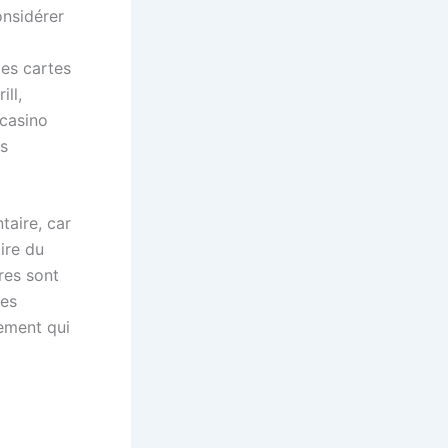
onsidérer
t
les cartes
ill,
 casino
ns
taire, car
ire du
res sont
res
ement qui