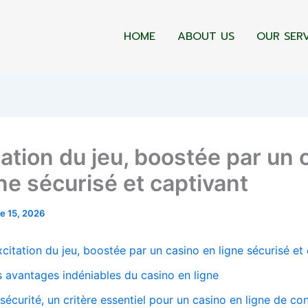
HOME
ABOUT US
OUR SER
tation du jeu, boostée par un 
ne sécurisé et captivant
e 15, 2026
citation du jeu, boostée par un casino en ligne sécurisé et
s avantages indéniables du casino en ligne
sécurité, un critère essentiel pour un casino en ligne de co