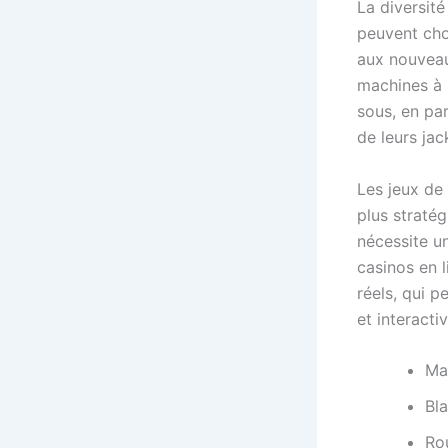
La diversité
peuvent cho
aux nouveaut
machines à s
sous, en par
de leurs ja
Les jeux de 
plus stratég
nécessite u
casinos en 
réels, qui 
et interactiv
Ma
Bla
Rou