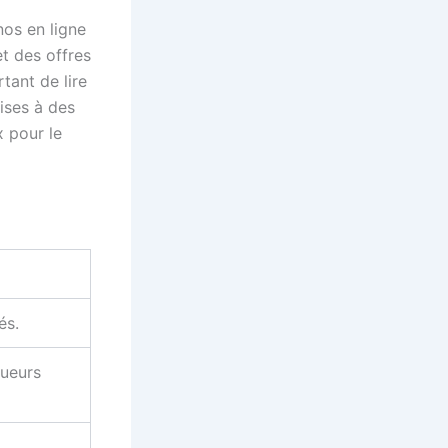
nos en ligne
t des offres
tant de lire
ises à des
x pour le
és.
oueurs