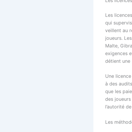
Les licences
Les licences
qui supervis
veillent au 
joueurs. Les
Malte, Gibr
exigences e
détient une
Une licence 
à des audit
que les pai
des joueurs 
l’autorité d
Les méthode