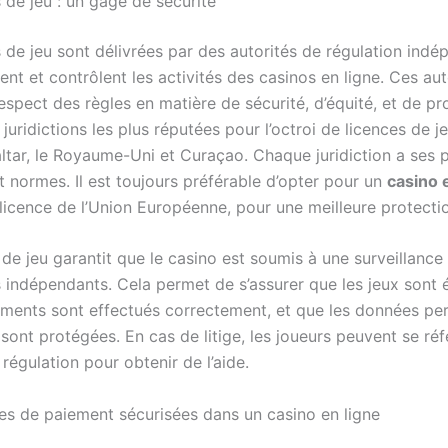
 de jeu : un gage de sécurité
 de jeu sont délivrées par des autorités de régulation indé
ent et contrôlent les activités des casinos en ligne. Ces aut
respect des règles en matière de sécurité, d’équité, et de p
 juridictions les plus réputées pour l’octroi de licences de j
altar, le Royaume-Uni et Curaçao. Chaque juridiction a ses 
t normes. Il est toujours préférable d’opter pour un
casino 
 licence de l’Union Européenne, pour une meilleure protectio
de jeu garantit que le casino est soumis à une surveillance 
s indépendants. Cela permet de s’assurer que les jeux sont 
ements sont effectués correctement, et que les données pe
sont protégées. En cas de litige, les joueurs peuvent se réf
e régulation pour obtenir de l’aide.
s de paiement sécurisées dans un casino en ligne