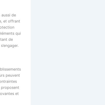
 aussi de
, et offrant
rotection
éléments qui
rtant de
 s’engager.
ablissements
eurs peuvent
ontraintes
e proposent
novantes et