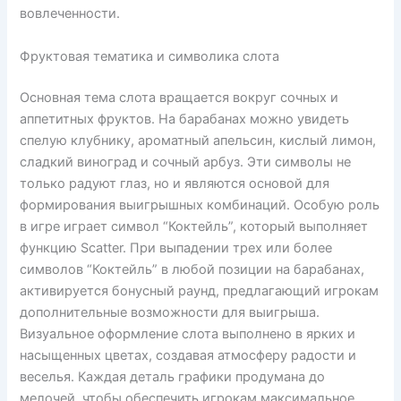
вовлеченности.
Фруктовая тематика и символика слота
Основная тема слота вращается вокруг сочных и
аппетитных фруктов. На барабанах можно увидеть
спелую клубнику, ароматный апельсин, кислый лимон,
сладкий виноград и сочный арбуз. Эти символы не
только радуют глаз, но и являются основой для
формирования выигрышных комбинаций. Особую роль
в игре играет символ “Коктейль”, который выполняет
функцию Scatter. При выпадении трех или более
символов “Коктейль” в любой позиции на барабанах,
активируется бонусный раунд, предлагающий игрокам
дополнительные возможности для выигрыша.
Визуальное оформление слота выполнено в ярких и
насыщенных цветах, создавая атмосферу радости и
веселья. Каждая деталь графики продумана до
мелочей, чтобы обеспечить игрокам максимальное