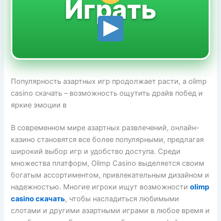
Играть
Популярность азартных игр продолжает расти, а olimp
casino скачать – возможность ощутить драйв побед и
яркие эмоции в
В современном мире азартных развлечений, онлайн-
казино становятся все более популярными, предлагая
широкий выбор игр и удобство доступа. Среди
множества платформ, Olimp Casino выделяется своим
богатым ассортиментом, привлекательным дизайном и
надежностью. Многие игроки ищут возможности
olimp
casino скачать
, чтобы насладиться любимыми
слотами и другими азартными играми в любое время и