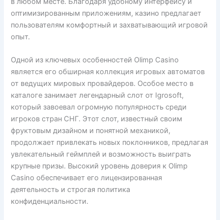
в любом месте. Благодаря удобному интерфейсу и
оптимизированным приложениям, казино предлагает
пользователям комфортный и захватывающий игровой
опыт.
Одной из ключевых особенностей Olimp Casino
является его обширная коллекция игровых автоматов
от ведущих мировых провайдеров. Особое место в
каталоге занимает легендарный слот от Igrosoft,
который завоевал огромную популярность среди
игроков стран СНГ. Этот слот, известный своим
фруктовым дизайном и понятной механикой,
продолжает привлекать новых поклонников, предлагая
увлекательный геймплей и возможность выиграть
крупные призы. Высокий уровень доверия к Olimp
Casino обеспечивает его лицензированная
деятельность и строгая политика
конфиденциальности.