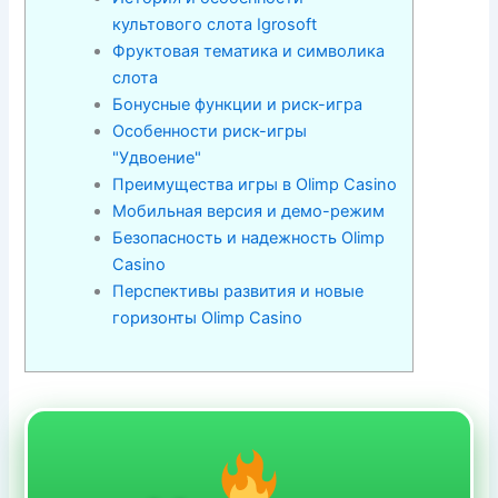
культового слота Igrosoft
Фруктовая тематика и символика
слота
Бонусные функции и риск-игра
Особенности риск-игры
"Удвоение"
Преимущества игры в Olimp Casino
Мобильная версия и демо-режим
Безопасность и надежность Olimp
Casino
Перспективы развития и новые
горизонты Olimp Casino