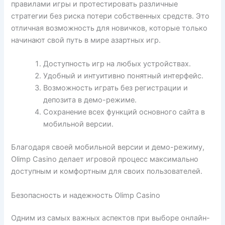
правилами игры и протестировать различные
стратегии без риска потери собственных средств. Это
отличная возможность для новичков, которые только
начинают свой путь в мире азартных игр.
Доступность игр на любых устройствах.
Удобный и интуитивно понятный интерфейс.
Возможность играть без регистрации и
депозита в демо-режиме.
Сохранение всех функций основного сайта в
мобильной версии.
Благодаря своей мобильной версии и демо-режиму,
Olimp Casino делает игровой процесс максимально
доступным и комфортным для своих пользователей.
Безопасность и надежность Olimp Casino
Одним из самых важных аспектов при выборе онлайн-