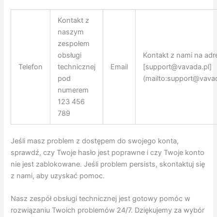
Kontakt z
naszym
zespołem
obsługi
Kontakt z nami na adr
Telefon
technicznej
Email
[support@vavada.pl]
pod
(mailto:support@vavad
numerem
123 456
789
Jeśli masz problem z dostępem do swojego konta,
sprawdź, czy Twoje hasło jest poprawne i czy Twoje konto
nie jest zablokowane. Jeśli problem persists, skontaktuj się
z nami, aby uzyskać pomoc.
Nasz zespół obsługi technicznej jest gotowy pomóc w
rozwiązaniu Twoich problemów 24/7. Dziękujemy za wybór