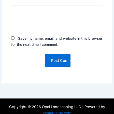
Website
Save my name, email, and website in this browser
for the next time I comment.
Copyright © 2026 Opal Landscaping LLC | Powered by
vsmercatus.com