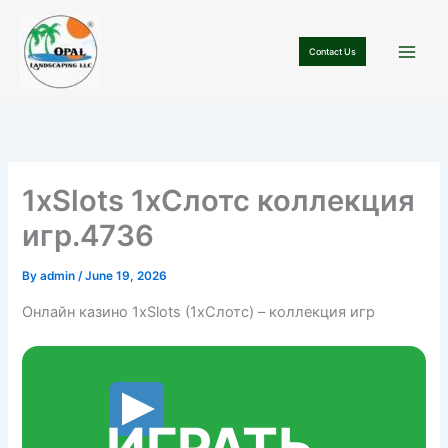
Skip
to
Contact Us
content
1xSlots 1хСлотс коллекция
игр.4736
By
admin
/
June 19, 2026
Онлайн казино 1xSlots (1хСлотс) – коллекция игр
ИГРАТЬ