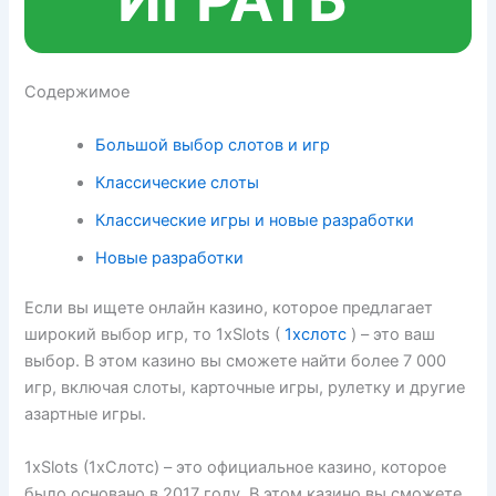
Содержимое
Большой выбор слотов и игр
Классические слоты
Классические игры и новые разработки
Новые разработки
Если вы ищете онлайн казино, которое предлагает
широкий выбор игр, то 1xSlots (
1хслотс
) – это ваш
выбор. В этом казино вы сможете найти более 7 000
игр, включая слоты, карточные игры, рулетку и другие
азартные игры.
1xSlots (1хСлотс) – это официальное казино, которое
было основано в 2017 году. В этом казино вы сможете