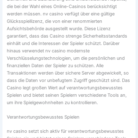
die bei der Wahl eines Online-Casinos berücksichtigt
werden müssen. nv casino verfügt über eine gültige
Glücksspiellizenz, die von einer renommierten
Aufsichtsbehörde ausgestellt wurde. Diese Lizenz
garantiert, dass das Casino strenge Sicherheitsstandards
einhält und die Interessen der Spieler schützt. Darüber
hinaus verwendet nv casino modernste
Verschlüsselungstechnologien, um die persönlichen und
finanziellen Daten der Spieler zu schützen. Alle
Transaktionen werden über sichere Server abgewickelt, so
dass die Daten vor unbefugtem Zugriff geschützt sind. Das
Casino legt großen Wert auf verantwortungsbewusstes
Spielen und bietet seinen Spielern verschiedene Tools an,
um ihre Spielgewohnheiten zu kontrollieren.
Verantwortungsbewusstes Spielen
nv casino setzt sich aktiv für verantwortungsbewusstes