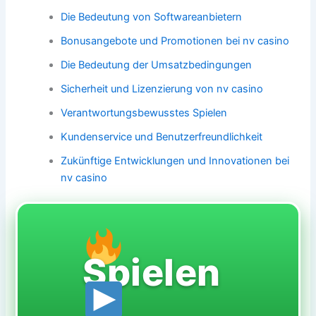
Die Bedeutung von Softwareanbietern
Bonusangebote und Promotionen bei nv casino
Die Bedeutung der Umsatzbedingungen
Sicherheit und Lizenzierung von nv casino
Verantwortungsbewusstes Spielen
Kundenservice und Benutzerfreundlichkeit
Zukünftige Entwicklungen und Innovationen bei
nv casino
Spielen