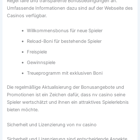
Regel faire und transparente Bonusbedingungen an.
Umfassende Informationen dazu sind auf der Webseite des
Casinos verfügbar.
Willkommensbonus für neue Spieler
Reload-Boni für bestehende Spieler
Freispiele
Gewinnspiele
Treueprogramm mit exklusiven Boni
Die regelmäßige Aktualisierung der Bonusangebote und
Promotionen ist ein Zeichen dafür, dass nv casino seine
Spieler wertschätzt und ihnen ein attraktives Spielerlebnis
bieten möchte.
Sicherheit und Lizenzierung von nv casino
Sicherheit und Lizenzierung sind entscheidende Aspekte,