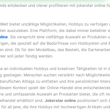
nds entdecken und clever profitieren mit jokerstar online fü
e Welt bietet unzählige Möglichkeiten, Hobbys zu verfolgen
en auszuleben. Eine Plattform, die dabei immer beliebter wi
nline
. Sie verspricht eine vielfältige Auswahl an Produkten 
ungen, die speziell auf die Bedürfnisse von Hobbyisten und 
en sind. Ob für den Modellbau, das Basteln, die Gartenarbe
ier soll jeder fündig werden.
e an individuellen Hobbys und kreativen Tätigkeiten ist in 
ig gestiegen. Menschen suchen verstärkt nach Möglichkeiten
beruflichen Alltags zu entfalten und ihre persönlichen Inte
 diesem Kontext spielt der Online-Handel eine entscheidende 
e und umfassende Auswahl an Produkten bietet, die oft ni
elhandel erhältlich sind.
Jokerstar online
positioniert sich a
 für all jene, die ihre Hobbys mit hochwertigen Artikeln und