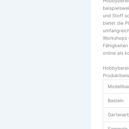
Hobbybereic
beispielswe
und Stoff s
bietet die 
umfangreich
Workshops u
Fähigkeiten 
online als 
Hobbyberei
Produktbeis
Modellba
Basteln
Gartenarb
Sammeln