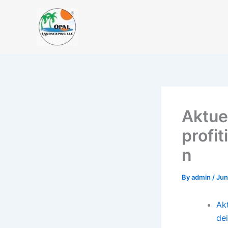
Skip
to
content
Aktue
profi
n
By
admin
/
Jun
Akt
de