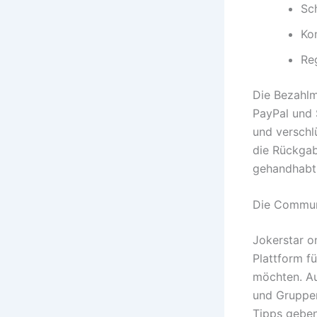
Sc
Ko
Re
Die Bezahlm
PayPal und 
und verschl
die Rückgab
gehandhabt
Die Communi
Jokerstar on
Plattform f
möchten. Au
und Gruppen
Tipps geben