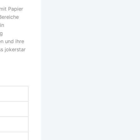
mit Papier
Bereiche
in
ig
n und ihre
s jokerstar