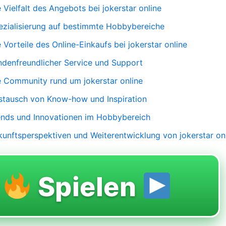
 Vielfalt des Angebots bei jokerstar online
ezialisierung auf bestimmte Hobbybereiche
 Vorteile des Online-Einkaufs bei jokerstar online
ndenfreundlicher Service und Support
e Community rund um jokerstar online
stausch von Know-how und Inspiration
ends und Innovationen im Hobbybereich
kunftsperspektiven und Weiterentwicklung von jokerstar on
Spielen