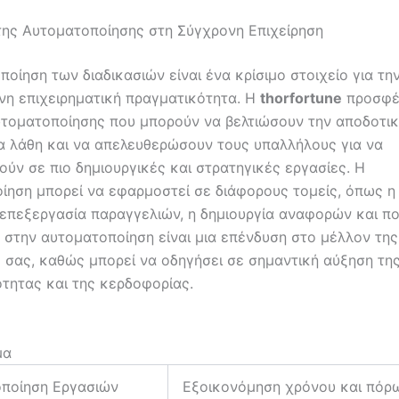
της Αυτοματοποίησης στη Σύγχρονη Επιχείρηση
οίηση των διαδικασιών είναι ένα κρίσιμο στοιχείο για την
νη επιχειρηματική πραγματικότητα. Η
thorfortune
προσφέρ
υτοματοποίησης που μπορούν να βελτιώσουν την αποδοτικ
α λάθη και να απελευθερώσουν τους υπαλλήλους για να
ύν σε πιο δημιουργικές και στρατηγικές εργασίες. Η
ίηση μπορεί να εφαρμοστεί σε διάφορους τομείς, όπως η 
 επεξεργασία παραγγελιών, η δημιουργία αναφορών και π
 στην αυτοματοποίηση είναι μια επένδυση στο μέλλον της
ς σας, καθώς μπορεί να οδηγήσει σε σημαντική αύξηση τη
τητας και της κερδοφορίας.
μα
ποίηση Εργασιών
Εξοικονόμηση χρόνου και πόρ