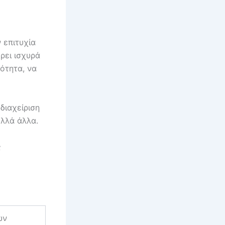
 επιτυχία
ει ισχυρά
ότητα, να
διαχείριση
ολλά άλλα.
ς
ων