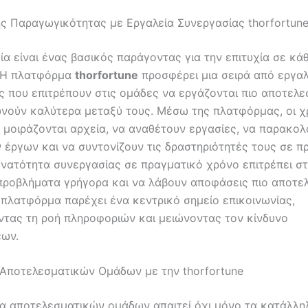
ης Παραγωγικότητας με Εργαλεία Συνεργασίας thorfortun
α είναι ένας βασικός παράγοντας για την επιτυχία σε κά
 Η πλατφόρμα
thorfortune
προσφέρει μια σειρά από εργαλ
ς που επιτρέπουν στις ομάδες να εργάζονται πιο αποτελε
ωνούν καλύτερα μεταξύ τους. Μέσω της πλατφόρμας, οι χ
 μοιράζονται αρχεία, να αναθέτουν εργασίες, να παρακολ
 έργων και να συντονίζουν τις δραστηριότητές τους σε π
υνατότητα συνεργασίας σε πραγματικό χρόνο επιτρέπει στ
προβλήματα γρήγορα και να λάβουν αποφάσεις πιο αποτελ
 πλατφόρμα παρέχει ένα κεντρικό σημείο επικοινωνίας,
ντας τη ροή πληροφοριών και μειώνοντας τον κίνδυνο
ων.
 Αποτελεσματικών Ομάδων με την thorfortune
ία αποτελεσματικών ομάδων απαιτεί όχι μόνο τα κατάλλη