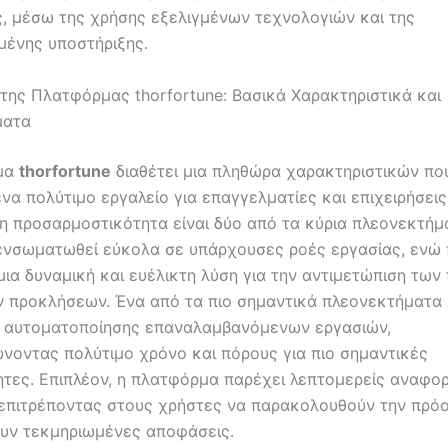
, μέσω της χρήσης εξελιγμένων τεχνολογιών και της
μένης υποστήριξης.
 της Πλατφόρμας thorfortune: Βασικά Χαρακτηριστικά και
ματα
μα
thorfortune
διαθέτει μια πληθώρα χαρακτηριστικών πο
να πολύτιμο εργαλείο για επαγγελματίες και επιχειρήσεις
 η προσαρμοστικότητα είναι δύο από τα κύρια πλεονεκτήμ
ενσωματωθεί εύκολα σε υπάρχουσες ροές εργασίας, ενώ
ια δυναμική και ευέλικτη λύση για την αντιμετώπιση των 
ν προκλήσεων. Ένα από τα πιο σημαντικά πλεονεκτήματα ε
 αυτοματοποίησης επαναλαμβανόμενων εργασιών,
νοντας πολύτιμο χρόνο και πόρους για πιο σημαντικές
ητες. Επιπλέον, η πλατφόρμα παρέχει λεπτομερείς αναφορ
 επιτρέποντας στους χρήστες να παρακολουθούν την πρόο
υν τεκμηριωμένες αποφάσεις.