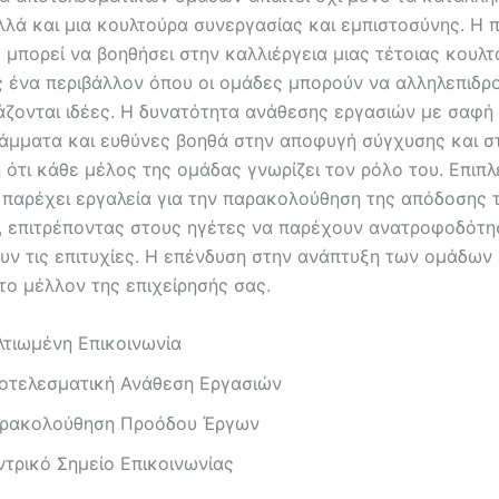
αλλά και μια κουλτούρα συνεργασίας και εμπιστοσύνης. Η
e
μπορεί να βοηθήσει στην καλλιέργεια μιας τέτοιας κουλτ
 ένα περιβάλλον όπου οι ομάδες μπορούν να αλληλεπιδρ
ράζονται ιδέες. Η δυνατότητα ανάθεσης εργασιών με σαφή
άμματα και ευθύνες βοηθά στην αποφυγή σύγχυσης και σ
ότι κάθε μέλος της ομάδας γνωρίζει τον ρόλο του. Επιπλ
παρέχει εργαλεία για την παρακολούθηση της απόδοσης 
, επιτρέποντας στους ηγέτες να παρέχουν ανατροφοδότη
ν τις επιτυχίες. Η επένδυση στην ανάπτυξη των ομάδων ε
το μέλλον της επιχείρησής σας.
λτιωμένη Επικοινωνία
οτελεσματική Ανάθεση Εργασιών
ρακολούθηση Προόδου Έργων
ντρικό Σημείο Επικοινωνίας