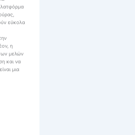
 πλατφόρμα
ούρας,
ούν εύκολα
την
έον, η
των μελών
ση και να
ίναι μια