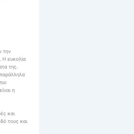
υ την
. Η ευκολία
ατα της.
 παράλληλα
πιο
ίναι η
ές και
δό τους και