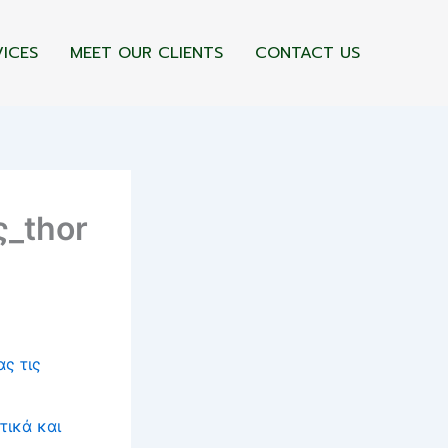
VICES
MEET OUR CLIENTS
CONTACT US
_thor
ας τις
τικά και