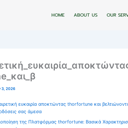
HOME
ABOUT US
OUR SER
ετική_ευκαιρία_αποκτώντας
ne_και_β
y 3, 2026
αιρετική ευκαιρία αποκτώντας thorfortune και βελτιώνοντ
οδόσεις σας άμεσα
ιοποίηση της Πλατφόρμας thorfortune: Βασικά Χαρακτηρισ