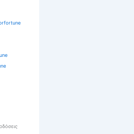
orfortune
une
une
ποδόσεις