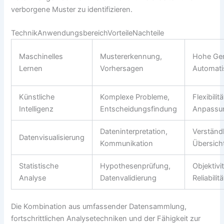
verborgene Muster zu identifizieren.
TechnikAnwendungsbereichVorteileNachteile
Maschinelles
Mustererkennung,
Hohe Gen
Lernen
Vorhersagen
Automati
Künstliche
Komplexe Probleme,
Flexibilitä
Intelligenz
Entscheidungsfindung
Anpassun
Dateninterpretation,
Verständl
Datenvisualisierung
Kommunikation
Übersicht
Statistische
Hypothesenprüfung,
Objektivit
Analyse
Datenvalidierung
Reliabilitä
Die Kombination aus umfassender Datensammlung,
fortschrittlichen Analysetechniken und der Fähigkeit zur