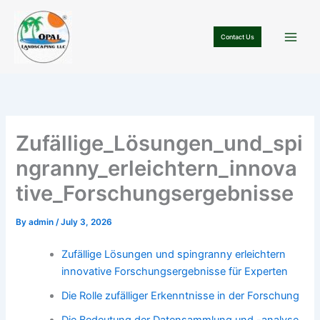
Skip
to
Contact Us
content
Zufällige_Lösungen_und_spi
ngranny_erleichtern_innova
tive_Forschungsergebnisse
By
admin
/
July 3, 2026
Zufällige Lösungen und spingranny erleichtern
innovative Forschungsergebnisse für Experten
Die Rolle zufälliger Erkenntnisse in der Forschung
Die Bedeutung der Datensammlung und -analyse