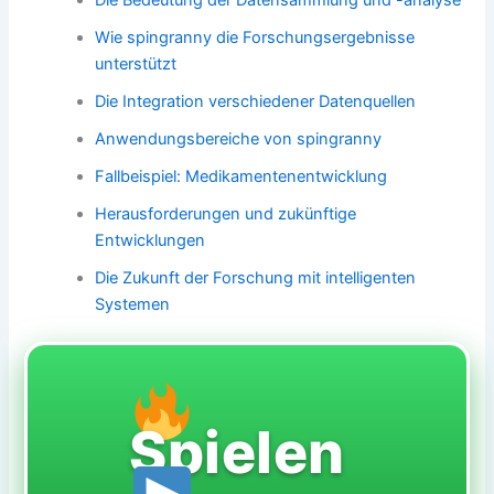
Wie spingranny die Forschungsergebnisse
unterstützt
Die Integration verschiedener Datenquellen
Anwendungsbereiche von spingranny
Fallbeispiel: Medikamentenentwicklung
Herausforderungen und zukünftige
Entwicklungen
Die Zukunft der Forschung mit intelligenten
Systemen
Spielen