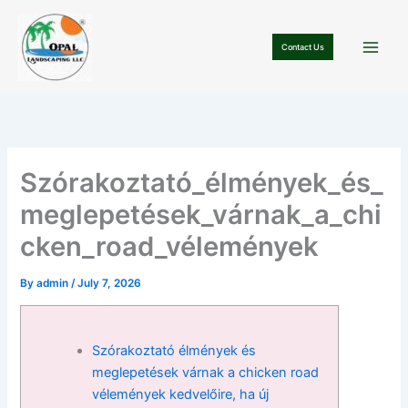
Skip
to
Contact Us
content
Szórakoztató_élmények_és_
meglepetések_várnak_a_chi
cken_road_vélemények
By
admin
/
July 7, 2026
Szórakoztató élmények és
meglepetések várnak a chicken road
vélemények kedvelőire, ha új