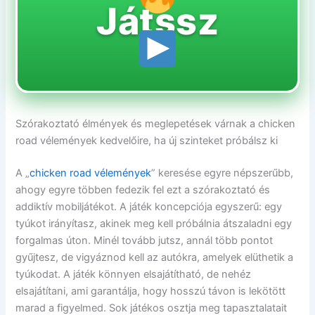
Játssz
Szórakoztató élmények és meglepetések várnak a chicken
road vélemények kedvelőire, ha új szinteket próbálsz ki
A „
chicken road vélemények
” keresése egyre népszerűbb,
ahogy egyre többen fedezik fel ezt a szórakoztató és
addiktív mobiljátékot. A játék koncepciója egyszerű: egy
tyúkot irányítasz, akinek meg kell próbálnia átszaladni egy
forgalmas úton. Minél tovább jutsz, annál több pontot
gyűjtesz, de vigyáznod kell az autókra, amelyek elüthetik a
tyúkodat. A játék könnyen elsajátítható, de nehéz
elsajátítani, ami garantálja, hogy hosszú távon is lekötött
marad a figyelmed. Sok játékos osztja meg tapasztalatait