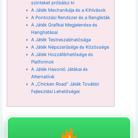
szinteket próbálsz ki
A Játék Mechanikája és a Kihívások
A Pontozási Rendszer és a Ranglisták
A Játék Grafikai Megjelenése és
Hanghatásai
A Játék Testreszabhatósága
A Játék Népszerűsége és Közössége
A Játék Hozzáférhetősége és
Platformok
A Játék Hasonló Játékai és
Alternatívái
A „Chicken Road” Játék További
Fejlesztési Lehetőségei