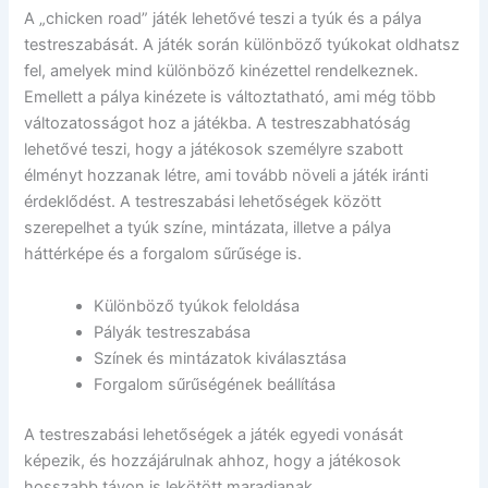
A „chicken road” játék lehetővé teszi a tyúk és a pálya
testreszabását. A játék során különböző tyúkokat oldhatsz
fel, amelyek mind különböző kinézettel rendelkeznek.
Emellett a pálya kinézete is változtatható, ami még több
változatosságot hoz a játékba. A testreszabhatóság
lehetővé teszi, hogy a játékosok személyre szabott
élményt hozzanak létre, ami tovább növeli a játék iránti
érdeklődést. A testreszabási lehetőségek között
szerepelhet a tyúk színe, mintázata, illetve a pálya
háttérképe és a forgalom sűrűsége is.
Különböző tyúkok feloldása
Pályák testreszabása
Színek és mintázatok kiválasztása
Forgalom sűrűségének beállítása
A testreszabási lehetőségek a játék egyedi vonását
képezik, és hozzájárulnak ahhoz, hogy a játékosok
hosszabb távon is lekötött maradjanak.