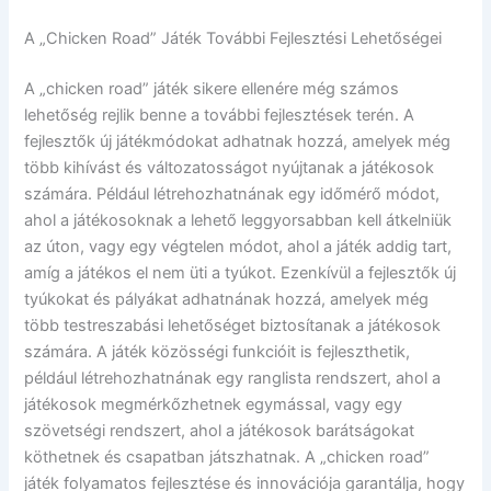
A „Chicken Road” Játék További Fejlesztési Lehetőségei
A „chicken road” játék sikere ellenére még számos
lehetőség rejlik benne a további fejlesztések terén. A
fejlesztők új játékmódokat adhatnak hozzá, amelyek még
több kihívást és változatosságot nyújtanak a játékosok
számára. Például létrehozhatnának egy időmérő módot,
ahol a játékosoknak a lehető leggyorsabban kell átkelniük
az úton, vagy egy végtelen módot, ahol a játék addig tart,
amíg a játékos el nem üti a tyúkot. Ezenkívül a fejlesztők új
tyúkokat és pályákat adhatnának hozzá, amelyek még
több testreszabási lehetőséget biztosítanak a játékosok
számára. A játék közösségi funkcióit is fejleszthetik,
például létrehozhatnának egy ranglista rendszert, ahol a
játékosok megmérkőzhetnek egymással, vagy egy
szövetségi rendszert, ahol a játékosok barátságokat
köthetnek és csapatban játszhatnak. A „chicken road”
játék folyamatos fejlesztése és innovációja garantálja, hogy