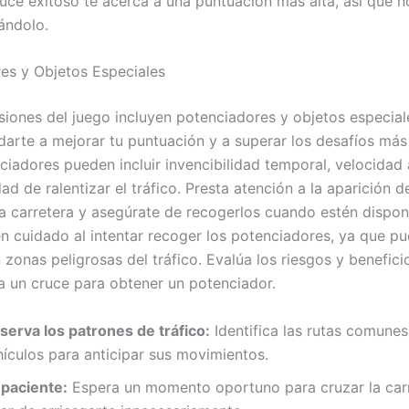
uce exitoso te acerca a una puntuación más alta, así que no
ándolo.
es y Objetos Especiales
siones del juego incluyen potenciadores y objetos especia
arte a mejorar tu puntuación y a superar los desafíos más d
ciadores pueden incluir invencibilidad temporal, velocida
ad de ralentizar el tráfico. Presta atención a la aparición d
la carretera y asegúrate de recogerlos cuando estén disponi
n cuidado al intentar recoger los potenciadores, ya que pu
zonas peligrosas del tráfico. Evalúa los riesgos y benefici
 a un cruce para obtener un potenciador.
serva los patrones de tráfico:
Identifica las rutas comunes
hículos para anticipar sus movimientos.
 paciente:
Espera un momento oportuno para cruzar la car