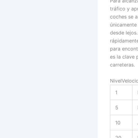
Para alcanz
tráfico y a
coches se a
únicamente 
desde lejos.
rápidamente
para encont
es la clave
carreteras.
NivelVeloci
1
5
10
20