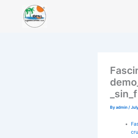
Skip
to
content
Fasci
demo_
_sin_f
By
admin
/
Jul
Fa
cru