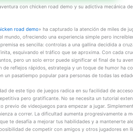
aventura con chicken road demo y su adictiva mecánica de
hicken road demo
» ha capturado la atención de miles de j
el mundo, ofreciendo una experiencia simple pero increíbl
 premisa es sencilla: controlas a una gallina decidida a cru
finita, esquivando el tráfico que se aproxima. Con cada cru
tos, pero un solo error puede significar el final de tu aven
 de reflejos rápidos, estrategia y un toque de humor ha co
en un pasatiempo popular para personas de todas las edad
dad de este tipo de juegos radica en su facilidad de acceso
epetitiva pero gratificante. No se necesita un tutorial exten
o previo de videojuegos para empezar a jugar. Simplement
ienza a correr. La dificultad aumenta progresivamente a 
que te desafía a mejorar tus habilidades y a mantenerte ale
posibilidad de competir con amigos y otros jugadores en l